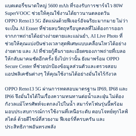
แบตเตอรี่ขนาดใหญ่ 5600 mAh ที่รองรับการชาร์จไว 80W
SuperVOOC ช่วยให้คุณใช้งานได้ยาวนานตลอดวัน
OPPO Reno13 5G อัดแน่นด้วยฟีเจอร์อัจฉริยะมากมาย ไม่ว่า
จะเป็น AI Eraser ที่ช่วยลบวัตถุหรือบุคคลที่ไม่ต้องการออก
จากภาพถ่ายได้อย่างง่ายดายและแม่นยำ, AI Live Photo ที่
ช่วยให้คุณแบ่งปันช่วงเวลาสุดพิเศษแบบเคลื่อนไหวได้อย่าง
ง่ายดาย และ AI ที่ช่วยกู้คืนรายละเอียดของภาพถ่ายที่เบลอ
ให้กลับมาคมชัดอีกครั้ง ยิ่งไปกว่านั้น ยังมาพร้อม OPPO
Secure Center ที่ช่วยปกป้องข้อมูลส่วนตัวและตรวจสอบ
แอปพลิเคชันต่างๆ ให้คุณใช้งานได้อย่างมั่นใจไร้กังวล
OPPO Reno13 5G ผ่านการทดสอบมาตรฐาน IP69, IP68 และ
IP66 จึงมั่นใจได้ในเรื่องความทนทานต่อน้ำและฝุ่น ไม่ต้อง
กังวลแม้โทรศัพท์จะตกลงไปในน้ำ สมาร์ทโฟนรุ่นนี้พร้อม
มอบประสบการณ์การใช้งานที่เหนือระดับ ตอบโจทย์ทุกไลฟ์
สไตล์ ด้วยดีไซน์ที่สวยงาม ฟีเจอร์ที่ครบครัน และ
ประสิทธิภาพอันทรงพลัง