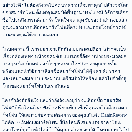
อย่างไรดี? ไม่ต้องกังวลไปค่ะ บทความนี้จะพาคุณไปสำรวจโลก
ของสมาร์ทโฟน ตั้งแต่คุณสมบัติพื้นฐาน ประโยชน์ วิธีการเลือก
ซื้อ ไปจนถึงเทรนด์สมาร์ทโฟนใหม่ล่าสุด รับรองว่าอ่านจบแล้ว
คุณจะสามารถเลือกสมาร์ทโฟนที่ตรงใจ และตอบโจทย์การใช้
งานของคุณได้อย่างแน่นอน
ในบทความนี้ เราจะมาเจาะลึกกันแบบหมดเปลือก ไม่ว่าจะเป็น
เรื่องกล้องเทพๆ หน้าจอคมชัด แบตเตอรี่อึดๆ หน่วยประมวลผล
แรงๆ หรือแม้แต่ฟีเจอร์ล้ำๆ ที่จะทำให้ชีวิตของคุณง่ายขึ้น
พร้อมแนะนำวิธีการเลือกซื้อสมาร์ทโฟนให้คุ้มค่า คุ้มราคา
และเหมาะสมกับงบประมาณ เตรียมตัวให้พร้อม แล้วไปดำดิ่งสู่
โลกของสมาร์ทโฟนกับเรากันเลย
ใครกำลังตัดสินใจ และกำลังลังเลอยู่ว่า จะเลือกซื้อ
“สมาร์ท
โฟน”
ยี่ห้อไหนดี
มาฟังข้อเปรียบเทียบเพื่อที่คุณจะได้เลือก สมา
ร์ทโฟน ให้เหมาะกับความต้องการของคุณกันค่ะ
KaninReview
ได้คัด 10 อันดับ สมาร์ทโฟน ยี่ห้อไหนดี สเปกแรง ราคาโดน
ตอบโจทย์ทุกไลฟ์สไตล์ ไว้ให้คุณแล้วค่ะ จะมีตัวไหนน่าสนใจไป