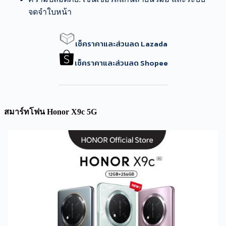
จดจำใบหน้า
เช็คราคาและส่วนลด Lazada
เช็คราคาและส่วนลด Shopee
สมาร์ทโฟน Honor X9c 5G