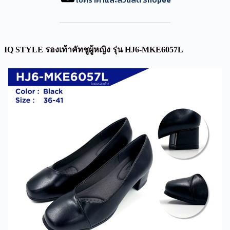
IQ STYLE รองเท้าคัทชูผู้หญิง รุ่น HJ6-MKE6057L