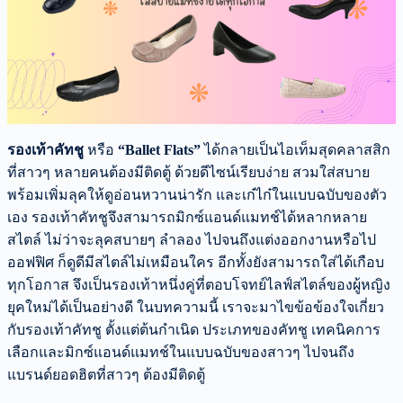
รองเท้าคัทชู
หรือ
“Ballet Flats”
ได้กลายเป็นไอเท็มสุดคลาสสิก
ที่สาวๆ หลายคนต้องมีติดตู้ ด้วยดีไซน์เรียบง่าย สวมใส่สบาย
พร้อมเพิ่มลุคให้ดูอ่อนหวานน่ารัก และเก๋ไก๋ในแบบฉบับของตัว
เอง รองเท้าคัทชูจึงสามารถมิกซ์แอนด์แมทช์ได้หลากหลาย
สไตล์ ไม่ว่าจะลุคสบายๆ ลำลอง ไปจนถึงแต่งออกงานหรือไป
ออฟฟิศ ก็ดูดีมีสไตล์ไม่เหมือนใคร อีกทั้งยังสามารถใส่ได้เกือบ
ทุกโอกาส จึงเป็นรองเท้าหนึ่งคู่ที่ตอบโจทย์ไลฟ์สไตล์ของผู้หญิง
ยุคใหม่ได้เป็นอย่างดี ในบทความนี้ เราจะมาไขข้อข้องใจเกี่ยว
กับรองเท้าคัทชู ตั้งแต่ต้นกำเนิด ประเภทของคัทชู เทคนิคการ
เลือกและมิกซ์แอนด์แมทช์ในแบบฉบับของสาวๆ ไปจนถึง
แบรนด์ยอดฮิตที่สาวๆ ต้องมีติดตู้