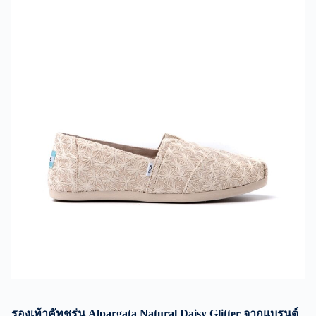
รองเท้าคัทชูรุ่น Alpargata Natural Daisy Glitter จากแบรนด์