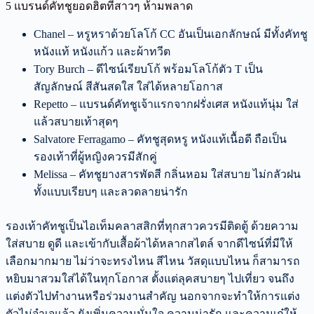
5 แบรนด์คัทชูยอดฮิตที่สาวๆ ห้ามพลาด
Chanel – หรูหราด้วยโลโก้ CC อันเป็นเอกลักษณ์ มีทั้งคัทชู
หนังแท้ หนังแก้ว และผ้าทวีต
Tory Burch – ดีไซน์เรียบโก้ พร้อมโลโก้ตัว T เป็น
สัญลักษณ์ สีสันสดใส ใส่ได้หลายโอกาส
Repetto – แบรนด์คัทชูเจ้าแรกจากฝรั่งเศส หนังแท้นุ่ม ใส่
แล้วสบายเท้าสุดๆ
Salvatore Ferragamo – คัทชูสุดหรู หนังแท้เนื้อดี ถือเป็น
รองเท้าที่ผู้หญิงควรมีสักคู่
Melissa – คัทชูยางสารพัดสี กลิ่นหอม ใส่สบาย ไม่กลัวฝน
ทั้งแบบเรียบๆ และลวดลายน่ารัก
รองเท้าคัทชูเป็นไอเท็มคลาสสิกที่ทุกสาวควรมีติดตู้ ด้วยความ
ใส่สบาย ดูดี และเข้ากับเสื้อผ้าได้หลากสไตล์ จากดีไซน์ที่มีให้
เลือกมากมาย ไม่ว่าจะทรงไหน สีไหน วัสดุแบบไหน ก็สามารถ
หยิบมาสวมใส่ได้ในทุกโอกาส ตั้งแต่ลุคสบายๆ ไปเที่ยว จนถึง
แต่งตัวไปทำงานหรือร่วมงานสำคัญ นอกจากจะทำให้การแต่ง
ตัวไม่จำเจแล้ว ยังเพิ่มความมั่นใจ ความน่ารัก และความเก๋ให้