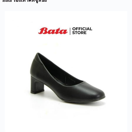
Bata รองเท้าคัทชูหนัง