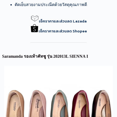
ตัดเย็บสวยงามประณีตด้วยวัสดุคุณภาพดี
เช็คราคาและส่วนลด Lazada
เช็คราคาและส่วนลด Shopee
Saramanda รองเท้าคัทชู รุ่น 202013L SIENNA I