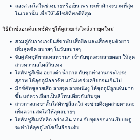
ลองสวมใส่ในช่วงบ่ายหรือเย็น เพราะเท้ามักจะบวมที่สุด
ในเวลานั้น เพื่อให้ได้ไซส์ที่พอดีที่สุด
วิธีมิกซ์แอนด์แมทช์คัทชูให้ดูสวยเก๋สไตล์สาวยุคใหม่
สวมคู่กับกางเกงยีนส์ขาพับ เสื้อยืด และเสื้อคลุมตัวยาว
เพิ่มลุคชิค สบายๆ ในวันสบายๆ
จับคู่คัทชูสีพาสเทลหวานๆ เข้ากับชุดเดรสลายดอก ให้ลุค
สาวหวานสไตล์วินเทจ
ใส่คัทชูสีเข้ม อย่างดำ น้ำตาล กับชุดทำงานกระโปรง
สุภาพ ให้ลุคดูมืออาชีพ แต่ไม่เคร่งเครียดจนเกินไป
มิกซ์คัทชูลายเสือ ลายจุด ลายหนังงู ให้ชุดดูมีลูกเล่นมาก
ขึ้น แต่ควรเลือกเป็นสีโทนเดียวกันกับชุด
สาวกางเกงขาสั้นใส่คัทชูสีสดใส จะช่วยดึงดูดสายตาและ
เพิ่มความสดใสให้ลุคสบายๆ
ใส่คัทชูสีเมทัลลิก อย่างเงิน ทอง กับชุดออกงานเรียบหรู
จะทำให้ลุคดูไฮโซขึ้นอีกระดับ