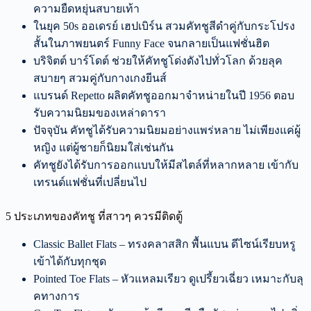
ความยืดหยุ่นสบายเท้า
ในยุค 50s ออเดรย์ เฮปเบิร์น สวมคัทชูสีดำคู่กับกระโปรง
สั้นในภาพยนตร์ Funny Face จนกลายเป็นแฟชั่นฮิต
บริจิตต์ บาร์โดต์ ช่วยให้คัทชูโด่งดังไปทั่วโลก ด้วยลุค
สบายๆ สวมคู่กับกางเกงยีนส์
แบรนด์ Repetto ผลิตคัทชูออกมาจำหน่ายในปี 1956 ตอบ
รับความนิยมของเหล่าดารา
ปัจจุบัน คัทชูได้รับความนิยมอย่างแพร่หลาย ไม่เพียงแค่ผู้
หญิง แต่ผู้ชายก็นิยมใส่เช่นกัน
คัทชูยังได้รับการออกแบบให้มีสไตล์ที่หลากหลาย เข้ากับ
เทรนด์แฟชั่นที่เปลี่ยนไป
5 ประเภทของคัทชู ที่สาวๆ ควรมีติดตู้
Classic Ballet Flats – ทรงคลาสสิก พื้นแบน ดีไซน์เรียบหรู
เข้าได้กับทุกชุด
Pointed Toe Flats – หัวแหลมเรียว ดูเปรี้ยวเฉี่ยว เหมาะกับลุ
คทางการ