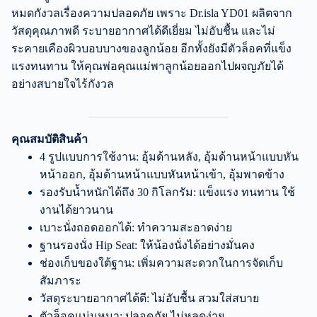
หมดกังวลเรื่องความปลอดภัย เพราะ Dr.isla YD01 ผลิตจาก
วัสดุคุณภาพดี ระบายอากาศได้ดีเยี่ยม ไม่อับชื้น และไม่
ระคายเคืองผิวบอบบางของลูกน้อย อีกทั้งยังมีตัวล็อคที่แข็ง
แรงทนทาน ให้คุณพ่อคุณแม่พาลูกน้อยออกไปผจญภัยได้
อย่างสบายใจไร้กังวล
คุณสมบัติสินค้า
4 รูปแบบการใช้งาน: อุ้มด้านหลัง, อุ้มด้านหน้าแบบหัน
หน้าออก, อุ้มด้านหน้าแบบหันหน้าเข้า, อุ้มพาดข้าง
รองรับน้ำหนักได้ถึง 30 กิโลกรัม: แข็งแรง ทนทาน ใช้
งานได้ยาวนาน
เบาะนั่งถอดออกได้: ทำความสะอาดง่าย
ฐานรองนั่ง Hip Seat: ให้น้องนั่งได้อย่างมั่นคง
ช่องเก็บของใต้ฐาน: เพิ่มความสะดวกในการจัดเก็บ
สัมภาระ
วัสดุระบายอากาศได้ดี: ไม่อับชื้น สวมใส่สบาย
ตัวล็อคแน่นหนา: ปลอดภัย ไม่หลุดง่าย