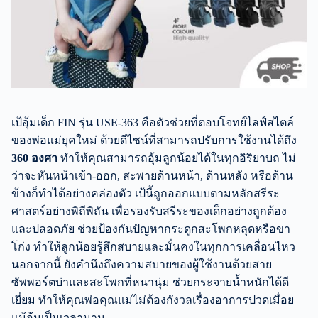
เป้อุ้มเด็ก FIN รุ่น USE-363 คือตัวช่วยที่ตอบโจทย์ไลฟ์สไตล์
ของพ่อแม่ยุคใหม่ ด้วยดีไซน์ที่สามารถปรับการใช้งานได้ถึง
360 องศา
ทำให้คุณสามารถอุ้มลูกน้อยได้ในทุกอิริยาบถ ไม่
ว่าจะหันหน้าเข้า-ออก, สะพายด้านหน้า, ด้านหลัง หรือด้าน
ข้างก็ทำได้อย่างคล่องตัว เป้นี้ถูกออกแบบตามหลักสรีระ
ศาสตร์อย่างพิถีพิถัน เพื่อรองรับสรีระของเด็กอย่างถูกต้อง
และปลอดภัย ช่วยป้องกันปัญหากระดูกสะโพกหลุดหรือขา
โก่ง ทำให้ลูกน้อยรู้สึกสบายและมั่นคงในทุกการเคลื่อนไหว
นอกจากนี้ ยังคำนึงถึงความสบายของผู้ใช้งานด้วยสาย
ซัพพอร์ตบ่าและสะโพกที่หนานุ่ม ช่วยกระจายน้ำหนักได้ดี
เยี่ยม ทำให้คุณพ่อคุณแม่ไม่ต้องกังวลเรื่องอาการปวดเมื่อย
แม้อุ้มเป็นเวลานาน