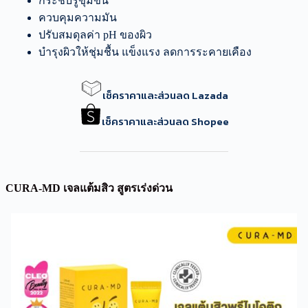
กระชับรูขุมขน
ควบคุมความมัน
ปรับสมดุลค่า pH ของผิว
บำรุงผิวให้ชุ่มชื้น แข็งแรง ลดการระคายเคือง
เช็คราคาและส่วนลด Lazada
เช็คราคาและส่วนลด Shopee
CURA-MD เจลแต้มสิว สูตรเร่งด่วน