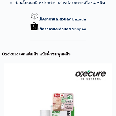
อ่อนโยนต่อผิว: ปราศจากสารก่อระคายเคือง 4 ชนิด
เช็คราคาและส่วนลด Lazada
เช็คราคาและส่วนลด Shopee
Oxe’cure เจลแต้มสิว แป้งน้ำชมพูลดสิว