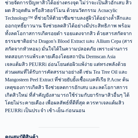
ช่วยจัดการปัญหาสิวได้อย่างตรงจุด ไม่ว่าจะเป็นสิวอักเสบ สิว
ผด สิวอุดตัน หรือสิวฮอร์โมน ด้วยนวัตกรรม Acnacylic
Technology™ ที่ช่วยให้ตัวยาซึมซาบลงสู่ผิวได้อย่างล้ำลึกและ
ออกฤทธิ์ยาวนาน จึงช่วยลดสิวได้อย่างมีประสิทธิภาพ พร้อม
ทั้งลดโอกาสการเกิดรอยดำ รอยแดงจากสิว ด้วยสารสกัดจาก
ธรรมชาติอย่าง Dragon’s Blood Extract และ Allium Cepa (สาร
สกัดจากหัวหอม) มั่นใจได้ในความปลอดภัย เพราะผ่านการ
ทดสอบการแพ้ระคายเคืองโดยสถาบัน Dermscan Asia
เจลแต้มสิว PEURRi อ่อนโยนต่อผิวแพ้ง่าย แต่ทรงพลังด้วย
ส่วนผสมที่ได้รับการคัดสรรมาอย่างดี เช่น Tea Tree Oil และ
Mangosteen Peel Extract ที่ช่วยยับยั้งเชื้อแบคทีเรีย P.Acne ต้น
เหตุของการเกิดสิว จึงช่วยลดการอักเสบ และลดโอกาสการ
เกิดสิวใหม่ ที่สำคัญยังสามารถใช้ร่วมกับยารักษาสิวอื่นๆ ได้
โดยไม่ระคายเคือง เพื่อผลลัพธ์ที่ดีที่สุด ควรทาเจลแต้มสิว
PEURRi เป็นประจำ เช้า-เย็น-ก่อนนอน
คุณสมบัติสินค้า