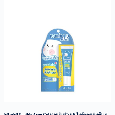
MizuMi Peptide Acne Gel เจลแต้มสิว เปปไทด์สูตรเข้มข้น
ที่