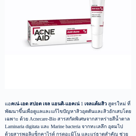
แอ
คเน่-เอด สปอต เจล แอนติ-แอคเน่
1
เจลแต้มสิว
สูตรใหม่ ที่
พัฒนาขึ้นเพื่อดูแลและแก้ไขปัญหาสิวอุดตันและสิวอักเสบโดย
เฉพาะ ด้วย Acnecare-Bio สารสกัดพิเศษจากสาหร่ายสีน้ำตาล
Laminaria digitata และ Marine bacteria จากทะเลลึก อุดมไป
ด้วยสารพอลิแซ็กคาไรด์ กรดอะมิโน และแร่ธาตุสำคัญ ช่วย