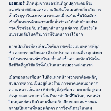
บอยเมอร์
เด็กหนุ่มชาวเยอรมันที่ถูกปลุกระดมด้วย
แนวคิดชาตินิยมและความฝันอันโรแมนติกเกี่ยวกับการ
เป็นวีรบุรุษในสงคราม เขาและเพื่อนร่วมชั้นได้สมัคร
เข้าเป็นทหารด้วยความเชื่อมั่นว่าจะได้กลับบ้านอย่าง
รวดเร็วพร้อมกับเหรียญกล้าหาญ แต่ความเป็นจริงใน
แนวรบกลับโหดร้ายกว่าที่จินตนาการไว้มาก
ฉากเปิดเรื่องที่สะเทือนใจคือภาพเครื่องแบบทหารที่ถูก
ซัก ลอกคราบเลือดและสิ่งสกปรกออก ก่อนที่จะถูกส่งต่อ
ไปยังทหารเกณฑ์ชุดใหม่ ซ้ำแล้วซ้ำเล่า สะท้อนให้เห็น
ถึงชีวิตที่ถูกใช้แล้วทิ้งไปในสนามรบอย่างน่าอนาถ
เมื่อพอลและเพื่อนๆ ไปถึงแนวหน้า พวกเขาต้องเผชิญ
กับสภาพความเป็นอยู่ที่เลวร้าย การขาดแคลนอาหาร
ความหนาวเย็น และที่สำคัญที่สุดคือความตายที่อยู่รอบ
ตัวทุกขณะ ฉากการโจมตีของข้าศึกที่ปืนใหญ่กระหน่ำ
ไม่หยุดหย่อน ดินโคลนที่ผสมกับเลือดและเศษซากศพ
กลายเป็นภาพที่หลอนติดตา การวิ่งหนีตายในหลุม