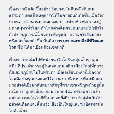
เรื่องราวเริ่มต้นขึ้นอย่างเงียบสงบในคืนหนึ่งที่แสน
ธรรมดา แต่แล้วเหตุการณ์ที่ไม่คาดฝันก็เกิดขึ้น เมื่อวัตถุ
ประหลาดจำนวนมากตกลงมาจากฟากฟ้า พุ่งตรงลงสู่
มหาสมุทรทั่วโลก ทั่วโลกต่างตื่นตระหนกและไม่เข้าใจ
ถึงปรากฏการณ์นี้ จนกระทั่งรุ่งเช้า ความจริงอันน่าสะ
พรึงกลัวก็เผยตัวขึ้น นั่นคือ
การรุกรานจากสิ่งมีชีวิตนอก
โลก
ที่ไม่ได้มาเยือนด้วยเจตนาดี
เรื่องราวจะเน้นไปที่หน่วยนาวิกโยธินกลุ่มเล็กๆ กลุ่ม
หนึ่ง ที่ประจำการอยู่ในลอสแอนเจลิส เมืองใหญ่ที่กลาย
เป็นสมรภูมิรบไปในพริบตา เมื่อเอเลี่ยนเหล่านี้เปิดฉาก
โจมตีอย่างรุนแรงและไร้ความปรานี ทหารที่เคยฝึกฝน
มาอย่างดีเยี่ยมกลับพบว่าศัตรูที่พวกเขาเผชิญหน้าอยู่นั้น
เหนือกว่าทุกสิ่งที่เคยเจอมา พวกมันมาพร้อมอาวุธล้ำ
สมัยและเทคโนโลยีที่ไม่อาจหยั่งถึง การต่อสู้ดำเนินไป
อย่างดุเดือดและสิ้นหวัง เสียงปืนใหญ่และระเบิดดังสนั่น
ไปทั่วเมือง