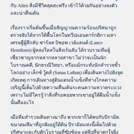
กับ Alien สิ่งมีชีวิตสุดสะพรึง เข้าไว้ด้วยกันอย่างลงตัว
และน่าตื่นเต้น
เรื่องราวเริ่มต้นขึ้นเมื่อสัญญาณความร้อนปริศนาถูก
ตรวจจับได้จากใต้พื้นโลกในทวีปแอนตาร์กติกา มหา
เศรษฐีผู้ลึกลับ ชาร์ลส บิชอพ เวย์แลนด์ (Lance
Henriksen) ผู้หลงใหลในสิ่งเร้นลับ ได้รวบรวมทีมผู้
เชี่ยวชาญจากหลากหลายสาขา ไม่ว่าจะเป็นนัก
โบราณคดี, นักธรณีวิทยา, หรือแม้กระทั่งนักสำรวจขั้ว
โลกอย่าง เล็กซ์ วู้ดส์ (Sanaa Lathan) เพื่อเดินทางไปยังจุด
เกิดเหตุ การเดินทางสู่ดินแดนน้ำแข็งที่ห่างไกลความ
เจริญนี้เต็มไปด้วยความตื่นเต้นระคนความหวาดระแวง
เพราะไม่มีใครรู้ว่าสิ่งที่รอคอยพวกเขาอยู่ใต้ผืนน้ำแข็ง
นั้นคืออะไร
เมื่อทีมสำรวจเดินทางมาถึง พวกเขาก็ได้พบกับปิรามิด
ขนาดมหึมาที่ถูกฝังอยู่ใต้ดิน ปิรามิดแห่งนี้เต็มไปด้วย
ปริศนาและกับดักโบราณที่ซับซ้อน แต่สิ่งที่น่าตกใจยิ่ง