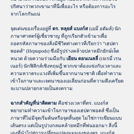
ปริศนาว่าพวกเขามาที่นี่เพื่ออะไร หรือต้องการอะไร
จากโลกกันแน่
จุดเด่นของเรื่องอยู่ที่
ดร. หลุยส์ แบงก์ส
(เอมี่ อดัมส์) นัก
ภาษาศาสตร์ผู้เชี่ยวชาญ ที่ถูกเรียกตัวเข้ามาเพื่อ
ถอดรหัสภาษาของสิ่งมีชีวิตต่างดาวที่เรียกว่า “เฮปตา
พอดส์” (Heptapods) ซึ่งมีรูปร่างคล้ายปลาหมึกยักษ์เจ็ด
หนวด ด้วยความร่วมมือกับ
เอียน ดอนเนลลี่
(เจเรมี่ เรน
เนอร์) นักฟิสิกส์เชิงทฤษฎี พวกเขาต้องแข่งกับเวลาและ
ความหวาดระแวงที่เพิ่มขึ้นจากนานาชาติ เพื่อทำความ
เข้าใจภาษาและเจตนาของเอเลี่ยนก่อนที่ความตึงเครียด
จะบานปลายกลายเป็นสงคราม
ฉากสำคัญที่น่าติดตาม
คือช่วงเวลาที่ดร. แบงก์ส
พยายามทำความเข้าใจภาษาของเฮปตาพอดส์ ซึ่งเป็น
ภาษาที่ไม่มีจุดเริ่มต้นหรือจุดสิ้นสุด ไม่ใช่การเขียนแบบ
เส้นตรง แต่เป็นรูปวงกลมคล้ายหมึกที่พ่นออกมา สิ่งนี้
เองที่นำไปสู่การเปลี่ยนแปลงมุมมองของดร. แบงก์ส