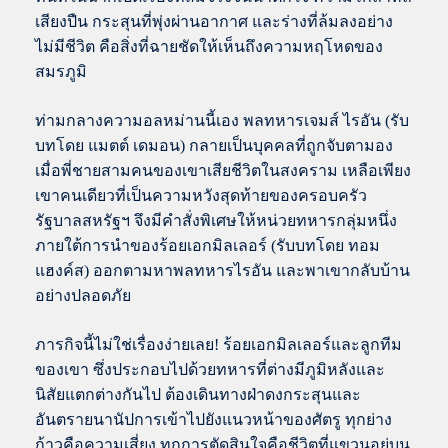
เสียงปืน กระสุนที่พุ่งผ่านอากาศ และร่างที่ล้มลงอย่าง
ไม่มีชีวิต คือสิ่งที่ฉายชัดให้เห็นถึงความหฤโหดของ
สมรภูมิ
ท่ามกลางความอลหม่านนี้เอง พลทหารเจมส์ ไรอัน (รับ
บทโดย แมตต์ เดมอน) กลายเป็นบุคคลที่ถูกจับตามอง
เมื่อพี่ชายสามคนของเขาเสียชีวิตในสงคราม เหลือเพียง
เขาคนเดียวที่เป็นความหวังสุดท้ายของครอบครัว
รัฐบาลสหรัฐฯ จึงมีคำสั่งพิเศษให้หน่วยทหารกลุ่มหนึ่ง
ภายใต้การนำของร้อยเอกมิลเลอร์ (รับบทโดย ทอม
แฮงค์ส) ออกตามหาพลทหารไรอัน และพาเขากลับบ้าน
อย่างปลอดภัย
ภารกิจนี้ไม่ใช่เรื่องง่ายเลย! ร้อยเอกมิลเลอร์และลูกทีม
ของเขา ซึ่งประกอบไปด้วยทหารที่ต่างมีภูมิหลังและ
นิสัยแตกต่างกันไป ต้องเดินทางฝ่าดงกระสุนและ
อันตรายนานัปการเข้าไปยังแนวหน้าของศัตรู ทุกย่าง
ก้าวคือความเสี่ยง ทุกการตัดสินใจคือชีวิตที่แขวนอยู่บน