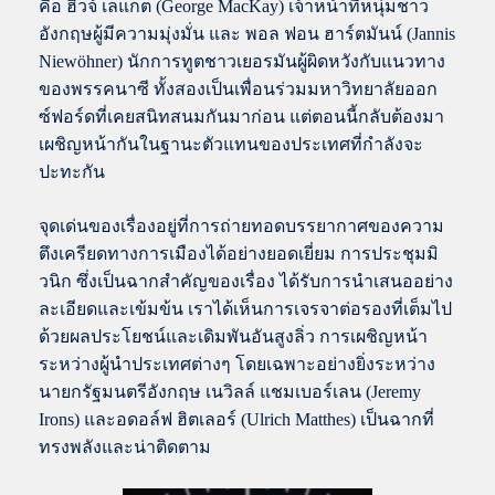
คือ ฮิวจ์ เลแก็ต (George MacKay) เจ้าหน้าที่หนุ่มชาว
อังกฤษผู้มีความมุ่งมั่น และ พอล ฟอน ฮาร์ตมันน์ (Jannis
Niewöhner) นักการทูตชาวเยอรมันผู้ผิดหวังกับแนวทาง
ของพรรคนาซี ทั้งสองเป็นเพื่อนร่วมมหาวิทยาลัยออก
ซ์ฟอร์ดที่เคยสนิทสนมกันมาก่อน แต่ตอนนี้กลับต้องมา
เผชิญหน้ากันในฐานะตัวแทนของประเทศที่กำลังจะ
ปะทะกัน
จุดเด่นของเรื่องอยู่ที่การถ่ายทอดบรรยากาศของความ
ตึงเครียดทางการเมืองได้อย่างยอดเยี่ยม การประชุมมิ
วนิก ซึ่งเป็นฉากสำคัญของเรื่อง ได้รับการนำเสนออย่าง
ละเอียดและเข้มข้น เราได้เห็นการเจรจาต่อรองที่เต็มไป
ด้วยผลประโยชน์และเดิมพันอันสูงลิ่ว การเผชิญหน้า
ระหว่างผู้นำประเทศต่างๆ โดยเฉพาะอย่างยิ่งระหว่าง
นายกรัฐมนตรีอังกฤษ เนวิลล์ แชมเบอร์เลน (Jeremy
Irons) และอดอล์ฟ ฮิตเลอร์ (Ulrich Matthes) เป็นฉากที่
ทรงพลังและน่าติดตาม