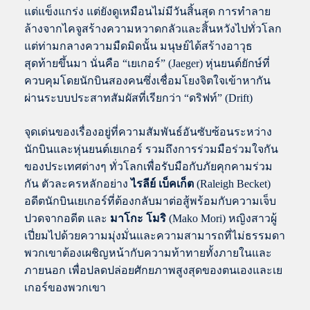
แต่แข็งแกร่ง แต่ยังดูเหมือนไม่มีวันสิ้นสุด การทำลาย
ล้างจากไคจูสร้างความหวาดกลัวและสิ้นหวังไปทั่วโลก
แต่ท่ามกลางความมืดมิดนั้น มนุษย์ได้สร้างอาวุธ
สุดท้ายขึ้นมา นั่นคือ “เยเกอร์” (Jaeger) หุ่นยนต์ยักษ์ที่
ควบคุมโดยนักบินสองคนซึ่งเชื่อมโยงจิตใจเข้าหากัน
ผ่านระบบประสาทสัมผัสที่เรียกว่า “ดริฟท์” (Drift)
จุดเด่นของเรื่องอยู่ที่ความสัมพันธ์อันซับซ้อนระหว่าง
นักบินและหุ่นยนต์เยเกอร์ รวมถึงการร่วมมือร่วมใจกัน
ของประเทศต่างๆ ทั่วโลกเพื่อรับมือกับภัยคุกคามร่วม
กัน ตัวละครหลักอย่าง
ไรลีย์ เบ็คเก็ต
(Raleigh Becket)
อดีตนักบินเยเกอร์ที่ต้องกลับมาต่อสู้พร้อมกับความเจ็บ
ปวดจากอดีต และ
มาโกะ โมริ
(Mako Mori) หญิงสาวผู้
เปี่ยมไปด้วยความมุ่งมั่นและความสามารถที่ไม่ธรรมดา
พวกเขาต้องเผชิญหน้ากับความท้าทายทั้งภายในและ
ภายนอก เพื่อปลดปล่อยศักยภาพสูงสุดของตนเองและเย
เกอร์ของพวกเขา