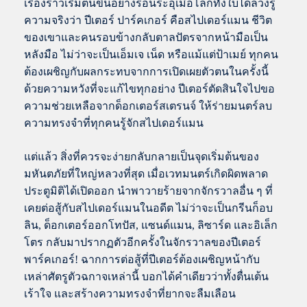
เรื่องราวเริ่มต้นขึ้นอย่างร้อนระอุเมื่อโลกทั้งใบได้ล่วงรู้
ความจริงว่า ปีเตอร์ ปาร์คเกอร์ คือสไปเดอร์แมน ชีวิต
ของเขาและคนรอบข้างกลับตาลปัตรจากหน้ามือเป็น
หลังมือ ไม่ว่าจะเป็นเอ็มเจ เน็ด หรือแม้แต่ป้าเมย์ ทุกคน
ต้องเผชิญกับผลกระทบจากการเปิดเผยตัวตนในครั้งนี้
ด้วยความหวังที่จะแก้ไขทุกอย่าง ปีเตอร์ตัดสินใจไปขอ
ความช่วยเหลือจากด็อกเตอร์สเตรนจ์ ให้ร่ายมนตร์ลบ
ความทรงจำที่ทุกคนรู้จักสไปเดอร์แมน
แต่แล้ว สิ่งที่ควรจะง่ายกลับกลายเป็นจุดเริ่มต้นของ
มหันตภัยที่ใหญ่หลวงที่สุด เมื่อเวทมนตร์เกิดผิดพลาด
ประตูมิติได้เปิดออก นำพาวายร้ายจากจักรวาลอื่น ๆ ที่
เคยต่อสู้กับสไปเดอร์แมนในอดีต ไม่ว่าจะเป็นกรีนก็อบ
ลิน, ด็อกเตอร์ออกโทปัส, แซนด์แมน, ลิซาร์ด และอิเล็ก
โตร กลับมาปรากฏตัวอีกครั้งในจักรวาลของปีเตอร์
พาร์คเกอร์! ฉากการต่อสู้ที่ปีเตอร์ต้องเผชิญหน้ากับ
เหล่าศัตรูตัวฉกาจเหล่านี้ บอกได้คำเดียวว่าทั้งตื่นเต้น
เร้าใจ และสร้างความทรงจำที่ยากจะลืมเลือน