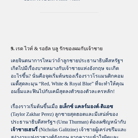
9.
เรด ไวท์ & รอยัล บลู รักของผมกับเจ้าชาย
เคยจินตนาการไหมว่าถ้าลูกชายประธานาธิบดีสหรัฐฯ
เกิดไปมีเรื่องบาดหมางกับเจ้าชายแห่งอังกฤษ จะเกิด
อะไรขึ้น? นั่นคือจุดเริ่มต้นของเรื่องราวโรแมนติกคอม
เมดี้สุดละมุน “Red, White & Royal Blue” ที่จะทำให้คุณ
อมยิ้มและฟินไปกับเคมีสุดลงตัวของตัวละครหลัก!
เรื่องราวเริ่มต้นขึ้นเมื่อ
อเล็กซ์ แคลร์มองต์-ดิแอซ
(Taylor Zakhar Perez) ลูกชายสุดฮอตและมีเสน่ห์ของ
ประธานาธิบดีสหรัฐฯ (Uma Thurman) ต้องเผชิญหน้ากับ
เจ้าชายเฮนรี่
(Nicholas Galitzine) เจ้าชายผู้เคร่งขรึมและ
สง่างามแห่งราชวงศ์อังกฤษ จากความเข้าใจผิดและ