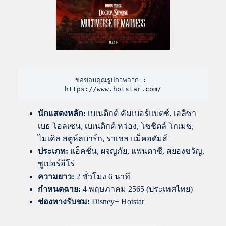
ขอขอบคุณรูปภาพจาก : 
https://www.hotstar.com/
นักแสดงหลัก:
เบเนดิกต์ คัมเบอร์แบตช์, เอลิซา
เบธ โอลเซน, เบเนดิกต์ หว่อง, โซชิตล์ โกเมซ,
ไมเคิล สตูห์ลบาร์ก, ราเชล แม็คอดัมส์
ประเภท:
แอ็คชั่น, ผจญภัย, แฟนตาซี, สยองขวัญ,
ซูเปอร์ฮีโร่
ความยาว:
2 ชั่วโมง 6 นาที
กำหนดฉาย:
4 พฤษภาคม 2565 (ประเทศไทย)
ช่องทางรับชม:
Disney+ Hotstar