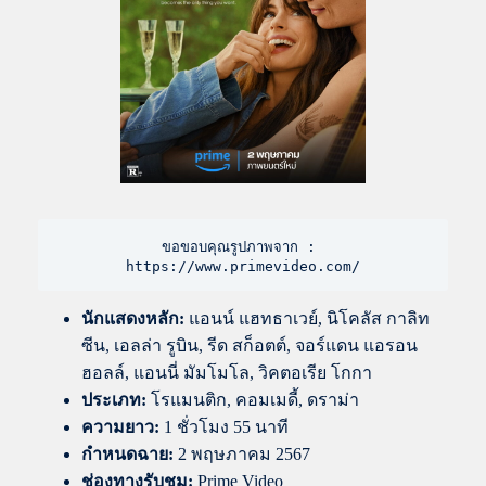
ขอขอบคุณรูปภาพจาก : 
https://www.primevideo.com/
นักแสดงหลัก:
แอนน์ แฮทธาเวย์, นิโคลัส กาลิท
ซีน, เอลล่า รูบิน, รีด สก็อตต์, จอร์แดน แอรอน
ฮอลล์, แอนนี่ มัมโมโล, วิคตอเรีย โกกา
ประเภท:
โรแมนติก, คอมเมดี้, ดราม่า
ความยาว:
1 ชั่วโมง 55 นาที
กำหนดฉาย:
2 พฤษภาคม 2567
ช่องทางรับชม:
Prime Video