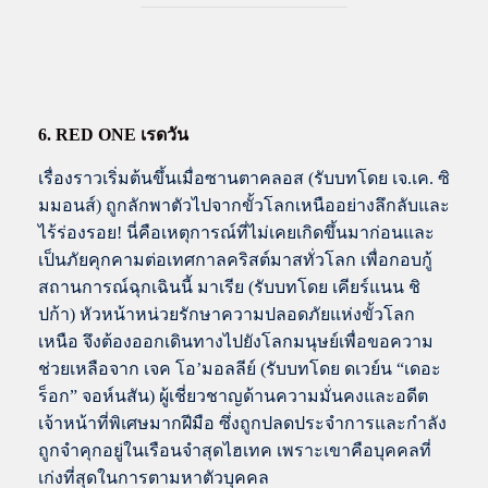
6. RED ONE เรดวัน
เรื่องราวเริ่มต้นขึ้นเมื่อซานตาคลอส (รับบทโดย เจ.เค. ซิ
มมอนส์) ถูกลักพาตัวไปจากขั้วโลกเหนืออย่างลึกลับและ
ไร้ร่องรอย! นี่คือเหตุการณ์ที่ไม่เคยเกิดขึ้นมาก่อนและ
เป็นภัยคุกคามต่อเทศกาลคริสต์มาสทั่วโลก เพื่อกอบกู้
สถานการณ์ฉุกเฉินนี้ มาเรีย (รับบทโดย เคียร์แนน ชิ
ปก้า) หัวหน้าหน่วยรักษาความปลอดภัยแห่งขั้วโลก
เหนือ จึงต้องออกเดินทางไปยังโลกมนุษย์เพื่อขอความ
ช่วยเหลือจาก เจค โอ’มอลลีย์ (รับบทโดย ดเวย์น “เดอะ
ร็อก” จอห์นสัน) ผู้เชี่ยวชาญด้านความมั่นคงและอดีต
เจ้าหน้าที่พิเศษมากฝีมือ ซึ่งถูกปลดประจำการและกำลัง
ถูกจำคุกอยู่ในเรือนจำสุดไฮเทค เพราะเขาคือบุคคลที่
เก่งที่สุดในการตามหาตัวบุคคล