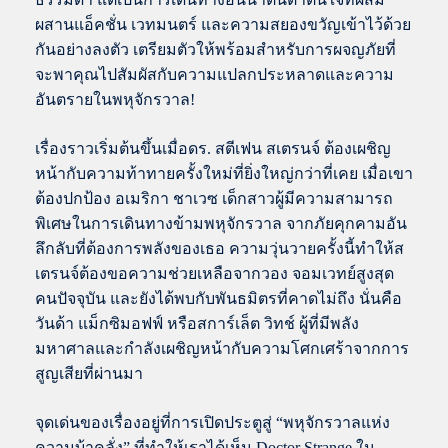
ผสานแอ็คชั่น เวทมนตร์ และความสยองขวัญเข้าไว้ด้วย
กันอย่างลงตัว เตรียมตัวให้พร้อมสำหรับการผจญภัยที่
จะพาคุณไปสัมผัสกับความแปลกประหลาดและความ
อันตรายในพหุจักรวาล!
เรื่องราวเริ่มต้นขึ้นเมื่อดร. สตีเฟน สเตรนจ์ ต้องเผชิญ
หน้ากับความท้าทายครั้งใหม่ที่ยิ่งใหญ่กว่าที่เคย เมื่อเขา
ต้องปกป้อง อเมริกา ชาเวซ เด็กสาวผู้มีความสามารถ
พิเศษในการเดินทางข้ามพหุจักรวาล จากภัยคุกคามอัน
ลึกลับที่ต้องการพลังของเธอ ความวุ่นวายครั้งนี้ทำให้ส
เตรนจ์ต้องขอความช่วยเหลือจากวอง จอมเวทย์สูงสุด
คนปัจจุบัน และยังได้พบกับพันธมิตรที่คาดไม่ถึง นั่นคือ
วันด้า แม็กซิมอฟฟ์ หรือสการ์เล็ต วิทช์ ผู้ที่มีพลัง
มหาศาลและกำลังเผชิญหน้ากับความโศกเศร้าจากการ
สูญเสียที่ผ่านมา
จุดเด่นของเรื่องอยู่ที่การเปิดประตูสู่ “พหุจักรวาลแห่ง
ความบ้าคลั่ง” ที่ทำให้เราได้เห็น Doctor Strange ใน