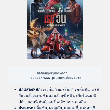
ขอขอบคุณรูปภาพจาก : 
https://www.primevideo.com/
นักแสดงหลัก:
ดเวย์น “เดอะร็อก” จอห์นสัน, คริส
อีแวนส์, เจ.เค. ซิมมอนส์, ลูซี่ หลิว, เคียร์แนน ชิ
ปก้า, บอนนี่ ฮันต์, แมรี่ เอลิซาเบธ เอลลิส
ประเภท:
แอ็คชั่น, ผจญภัย, คอมเมดี้, แฟนตาซี