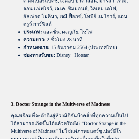
ต์ คัมเบอร์แบตช์, เจค็อบ บาตาลอน, มาริสา โทเม,
จอน แฟฟโรว์, เจ.เค. ซิมมอนส์, วิลเลม เดโฟ,
อัลเฟรด โมลินา, เจมี ฟ็อกซ์, โทบีย์ แมไกวร์, แอน
ดรูว์ การ์ฟิลด์
ประเภท:
แอคชั่น, ผจญภัย, ไซไฟ
ความยาว:
2 ชั่วโมง 28 นาที
กำหนดฉาย:
15 ธันวาคม 2564 (ประเทศไทย)
ช่องทางรับชม:
Disney+ Hotstar
3.
Doctor Strange in the Multiverse of Madness
คุณพร้อมที่จะดำดิ่งสู่ห้วงมิติอันบ้าคลั่งที่ทุกความเป็นไป
ได้สามารถเกิดขึ้นได้แล้วหรือยัง? “Doctor Strange in the
Multiverse of Madness” ไม่ใช่แค่ภาพยนตร์ซูเปอร์ฮีโร่
ธรรมดา แต่เป็นการเดินทางอันน่าตื่นตาตื่นใจที่ผสม