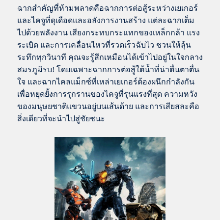
ฉากสำคัญที่ห้ามพลาดคือฉากการต่อสู้ระหว่างเยเกอร์
และไคจูที่ดุเดือดและอลังการงานสร้าง แต่ละฉากเต็ม
ไปด้วยพลังงาน เสียงกระทบกระแทกของเหล็กกล้า แรง
ระเบิด และการเคลื่อนไหวที่รวดเร็วฉับไว ชวนให้ลุ้น
ระทึกทุกวินาที คุณจะรู้สึกเหมือนได้เข้าไปอยู่ในใจกลาง
สมรภูมิรบ! โดยเฉพาะฉากการต่อสู้ใต้น้ำที่น่าตื่นตาตื่น
ใจ และฉากไคลแม็กซ์ที่เหล่าเยเกอร์ต้องผนึกกำลังกัน
เพื่อหยุดยั้งการรุกรานของไคจูที่รุนแรงที่สุด ความหวัง
ของมนุษยชาติแขวนอยู่บนเส้นด้าย และการเสียสละคือ
สิ่งเดียวที่จะนำไปสู่ชัยชนะ