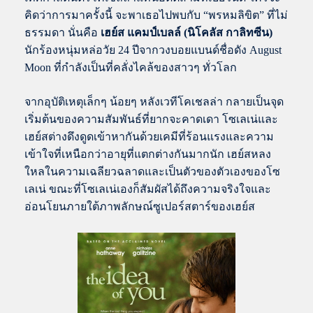
คิดว่าการมาครั้งนี้ จะพาเธอไปพบกับ “พรหมลิขิต” ที่ไม่
ธรรมดา นั่นคือ
เฮย์ส แคมป์เบลล์ (นิโคลัส กาลิทซีน)
นักร้องหนุ่มหล่อวัย 24 ปีจากวงบอยแบนด์ชื่อดัง August
Moon ที่กำลังเป็นที่คลั่งไคล้ของสาวๆ ทั่วโลก
จากอุบัติเหตุเล็กๆ น้อยๆ หลังเวทีโคเชลล่า กลายเป็นจุด
เริ่มต้นของความสัมพันธ์ที่ยากจะคาดเดา โซเลเน่และ
เฮย์สต่างดึงดูดเข้าหากันด้วยเคมีที่ร้อนแรงและความ
เข้าใจที่เหนือกว่าอายุที่แตกต่างกันมากนัก เฮย์สหลง
ใหลในความเฉลียวฉลาดและเป็นตัวของตัวเองของโซ
เลเน่ ขณะที่โซเลเน่เองก็สัมผัสได้ถึงความจริงใจและ
อ่อนโยนภายใต้ภาพลักษณ์ซูเปอร์สตาร์ของเฮย์ส