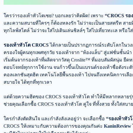
ใครว่ารองเท้าหัวโตเชย? บอกเลยว่าคิดผิด! เพราะ
“CROCS รองเ
และความสบายที่ใครๆ ก็ต้องหลงรัก ไม่ว่าจะเป็นสายสตรีท สายมิ
ทุกไลฟ์สไตล์ ไม่ว่าจะใส่ไปเดินเล่นชิลล์ๆ ใส่ไปเที่ยวทะเล หรือ
รองเท้าหัวโต CROCS
ได้กลายเป็นปรากฏการณ์ระดับโลกในวงการ
ครองใจผู้คนทุกเพศทุกวัย รองเท้าจาก “ห้องแล็บ” สู่แฟชั่นชั้น
เริ่มต้นจากรองเท้าที่ผลิตจากวัสดุ Croslite™ ที่มอบสัมผัสนุ่ม ยื
ตอบโจทย์ทุกการใช้งาน จนก้าวขึ้นเป็นแบรนด์รองเท้าชื่อดังระดั
คอลเลกชันสุดฮิต เทคโนโลยีพื้นรองเท้า ไปจนถึงเทคนิคการเลือกแ
สบายใจ ได้ทุกที่ทุกเวลา
แต่ด้วยความฮิตของ CROCS รองเท้าหัวโต ทำให้มีหลากหลายรุ่น 
ช่วยคุณเลือกซื้อ CROCS รองเท้าหัวโต คู่ใจ ที่ทั้งสวย ทั้งใส
ใครกำลังตัดสินใจ และกำลังลังเลอยู่ว่า จะเลือกซื้อ
“รองเท้าหั
CROCS ให้เหมาะกับความต้องการของคุณกันค่ะ
KaninReview