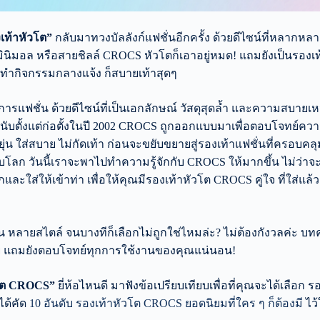
ท้าหัวโต”
กลับมาทวงบัลลังก์แฟชั่นอีกครั้ง ด้วยดีไซน์ที่หลากหล
นิมอล หรือสายชิลล์ CROCS หัวโตก็เอาอยู่หมด! แถมยังเป็นรองเท
ใส่ทำกิจกรรมกลางแจ้ง ก็สบายเท้าสุดๆ
แฟชั่น ด้วยดีไซน์ที่เป็นเอกลักษณ์ วัสดุสุดล้ำ และความสบายเห
นำ นับตั้งแต่ก่อตั้งในปี 2002 CROCS ถูกออกแบบมาเพื่อตอบโจทย์คว
ดหยุ่น ใส่สบาย ไม่กัดเท้า ก่อนจะขยับขยายสู่รองเท้าแฟชั่นที่ครอบคล
บโลก วันนี้เราจะพาไปทำความรู้จักกับ CROCS ให้มากขึ้น ไม่ว่าจะเ
ละใส่ให้เข้าท่า เพื่อให้คุณมีรองเท้าหัวโต CROCS คู่ใจ ที่ใส่แล
หลายสไตล์ จนบางทีก็เลือกไม่ถูกใช่ไหมล่ะ? ไม่ต้องกังวลค่ะ บท
่สบาย แถมยังตอบโจทย์ทุกการใช้งานของคุณแน่นอน!
วโต CROCS”
ยี่ห้อไหนดี มาฟังข้อเปรียบเทียบเพื่อที่คุณจะได้เลือก ร
ได้คัด
10 อันดับ รองเท้าหัวโต CROCS ยอดนิยมที่ใคร ๆ ก็ต้องมี
ไว้