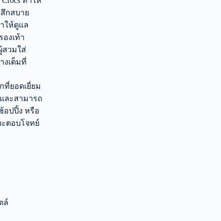
ง Crocs ทำให้
ู้สึกสบาย
ำให้ดูแล
รองเท้า
ู้สวมใส่
งเต็มที่
กที่ยอดเยี่ยม
ล์ และสามารถ
้อปปิ้ง หรือ
ี่จะตอบโจทย์
ตล์