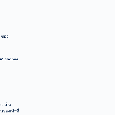
™ ของ
นลด Shopee
one
เป็น
นรองเท้าที่