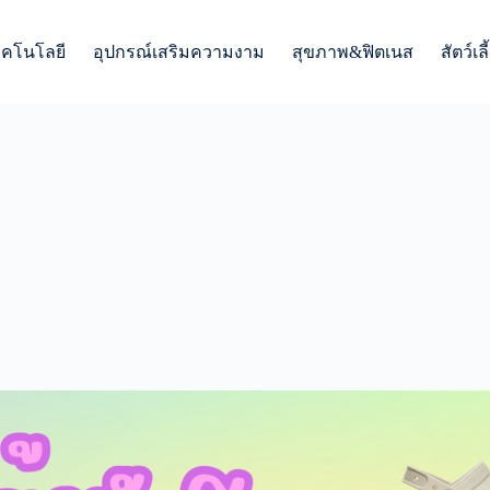
ทคโนโลยี
อุปกรณ์เสริมความงาม
สุขภาพ&ฟิตเนส
สัตว์เลี