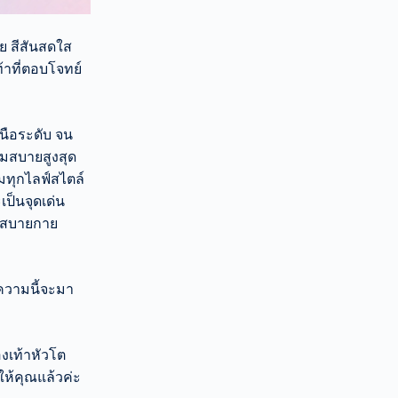
าย สีสันสดใส
้าที่ตอบโจทย์
นือระดับ จน
ามสบายสูงสุด
ุมทุกไลฟ์สไตล์
ป็นจุดเด่น
้วสบายกาย
ความนี้จะมา
องเท้าหัวโต
ให้คุณแล้วค่ะ