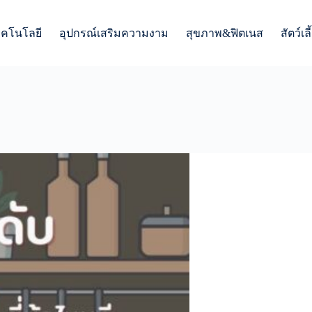
ทคโนโลยี
อุปกรณ์เสริมความงาม
สุขภาพ&ฟิตเนส
สัตว์เลี