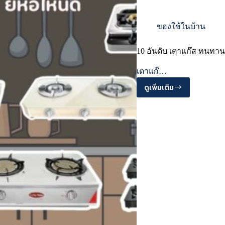
ของใช้ในบ้าน
10 อันดับ เตาแก๊ส ทนทาน
เตาแก๊…
ดูเพิ่มเติม
10
อันดับ
เตา
แก๊ส
ทนทาน
ดีไซน์
สวย
ใช้
งาน
ง่าย