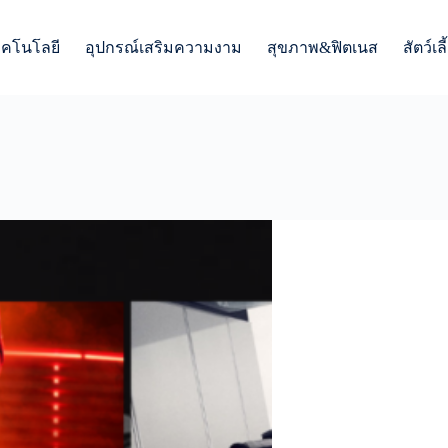
ทคโนโลยี
อุปกรณ์เสริมความงาม
สุขภาพ&ฟิตเนส
สัตว์เลี