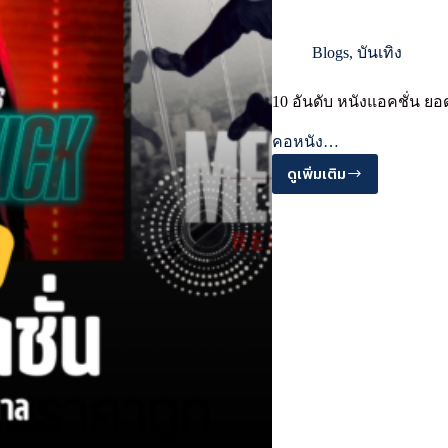
Blogs
,
บันเทิง
10 อันดับ หนังแอคชั่น 
คอหนัง…
ดูเพิ่มเติม
10
อันดับ
หนัง
แอ
คชั่น
ยอด
นิยม
ตลอด
กาล