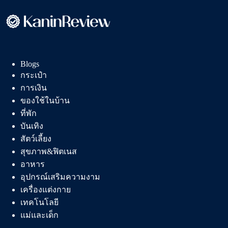
ดี
ดูด
ซับ
กลิ่น
เยี่ยม
Blogs
จับ
กระเป๋า
ตัว
การเงิน
เป็น
ก้อน
ของใช้ในบ้าน
ไว
ที่พัก
ทำความ
บันเทิง
สะอาด
สัตว์เลี้ยง
ง่าย
สุขภาพ&ฟิตเนส
อาหาร
อุปกรณ์เสริมความงาม
เครื่องแต่งกาย
เทคโนโลยี
แม่และเด็ก