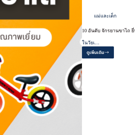
แม่และเด็ก
10 อันดับ จักรยานขาไถ ย
ในวัยเ…
ดูเพิ่มเติม
10
อันดับ
จักรยาน
ขาไถ
ยี่ห้อ
ไหน
ดี
แข็ง
แรง
ทนทาน
คุณภาพ
เยี่ยม