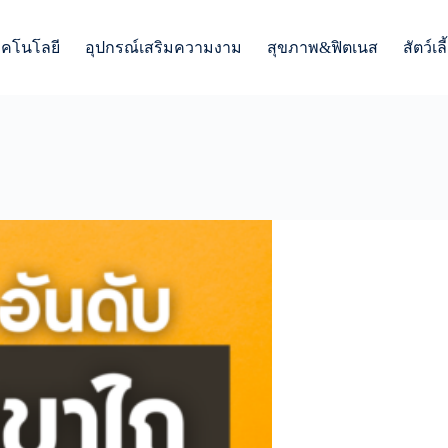
ทคโนโลยี
อุปกรณ์เสริมความงาม
สุขภาพ&ฟิตเนส
สัตว์เลี