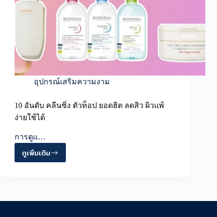
อุปกรณ์เสริมความงาม
10 อันดับ คลีนซิ่ง ตัวท็อป ยอดฮิต ลดสิว ผิวแพ้
ง่ายใช้ได้
การดูแ…
ดูเพิ่มเติม
10
อันดับ
คลี
น
ซิ่ง
ตัว