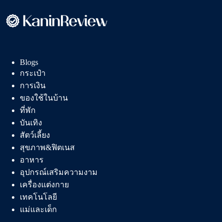
ท็อป
ยอด
ฮิต
ลด
สิว
Blogs
ผิว
กระเป๋า
แพ้
การเงิน
ง่าย
ใช้ได้
ของใช้ในบ้าน
ที่พัก
บันเทิง
สัตว์เลี้ยง
สุขภาพ&ฟิตเนส
อาหาร
อุปกรณ์เสริมความงาม
เครื่องแต่งกาย
เทคโนโลยี
แม่และเด็ก