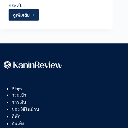
กระเป๋…
ดูเพิ่มเติม
10
อันดับ
กระเป๋า
สะพาย
ข้าง
ผู้ชาย
ดีไซน์
เท่
สะพาย
ไป
ไหน
Blogs
ก็
กระเป๋า
ดูดี
การเงิน
ของใช้ในบ้าน
ที่พัก
บันเทิง