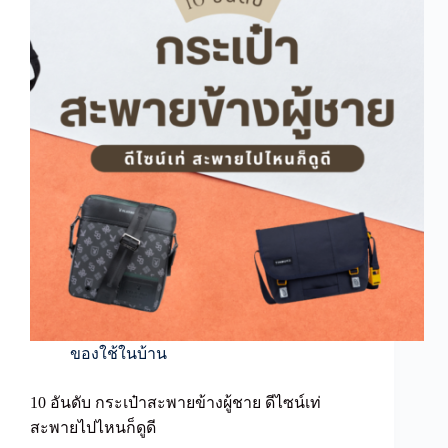
ยอด
นิยม
พก
พา
สะดวก
สไตล์
เท่
ของใช้ในบ้าน
10 อันดับ กระเป๋าสะพายข้างผู้ชาย ดีไซน์เท่
สะพายไปไหนก็ดูดี