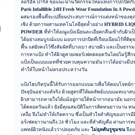
ลอรีอัล ปารีส ขอแนะนำนวัตกรรมใหม่แห่งการปกปิดกั
Paris Infaillible 24H Fresh Wear Foundation In A Powd
ผสมรองพื้นที่จะเปลี่ยนประสบการณ์การแต่งหน้าของคุณ
เชิง ด้วยการผสานเทคโนโลยีสุดล้ำอย่าง
HYBRID LIQU
POWDER
ที่ทำให้อณูแป้งเนียนละเอียดกลืนเข้ากับผิวเป็
ได้อย่างสมบูรณ์แบบ มอบการปกปิดที่เรียบเนียนไร้ที่ติด
พื้น แต่ยังคงไว้ซึ่งสัมผัสที่บางเบา สบายผิว และเป็นธรร
การทาแป้ง ทำให้ผิวดูสวยเพอร์เฟคตลอดวันโดยไม่รู้สึกหน
แป้งเป็นแบบแมทที่ช่วยควบคุมความมันวาวได้อย่างมีป
ทำให้ใบหน้าไม่ดรอประหว่างวัน
แป้งไฮบริดรุ่นนี้ได้รับการออกแบบมาเพื่อให้ตอบโจทย์ก
ปัจจุบันอย่างแท้จริง ด้วยสูตรที่ให้ผลลัพธ์แบบแมทเบาส
ผิวสามารถหายใจได้แม้อยู่ภายใต้หน้ากากอนามัย นอก
ได้ตลอดวันแล้ว ยังมีคุณสมบัติในการติดทนยาวนาน ทน
เหงื่อ จึงไม่ทำให้เกิดคราบ ซึ่งเป็นหัวใจสำคัญของการม
อร์เฟคยาวนานถึง 24 ชั่วโมง และที่สำคัญคือ ผ่านกา
แพทย์ผิวหนังแล้วว่าปลอดภัย และ
ไม่อุดตันรูขุมขน
จึงเ