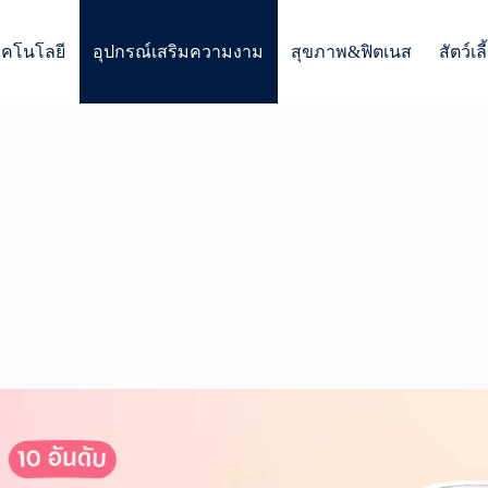
ทคโนโลยี
อุปกรณ์เสริมความงาม
สุขภาพ&ฟิตเนส
สัตว์เลี