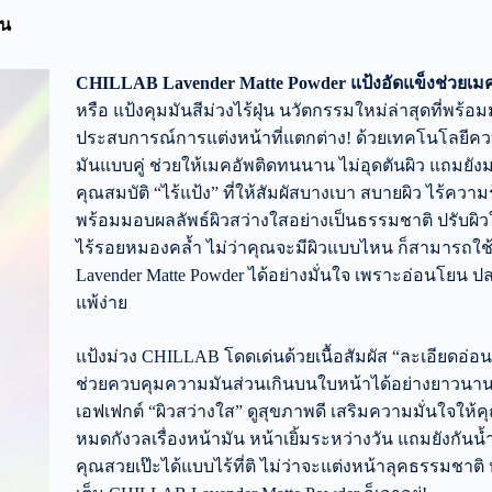
ทน
CHILLAB Lavender Matte Powder แป้งอัดแข็งช่วยเม
หรือ แป้งคุมมันสีม่วงไร้ฝุ่น นวัตกรรมใหม่ล่าสุดที่พร้อ
ประสบการณ์การแต่งหน้าที่แตกต่าง! ด้วยเทคโนโลยีค
มันแบบคู่ ช่วยให้เมคอัพติดทนนาน ไม่อุดตันผิว แถมยัง
คุณสมบัติ “ไร้แป้ง” ที่ให้สัมผัสบางเบา สบายผิว ไร้ความร
พร้อมมอบผลลัพธ์ผิวสว่างใสอย่างเป็นธรรมชาติ ปรับผิวใ
ไร้รอยหมองคล้ำ ไม่ว่าคุณจะมีผิวแบบไหน ก็สามารถใ
Lavender Matte Powder ได้อย่างมั่นใจ เพราะอ่อนโยน ปล
แพ้ง่าย
แป้งม่วง CHILLAB โดดเด่นด้วยเนื้อสัมผัส “ละเอียดอ่อ
ช่วยควบคุมความมันส่วนเกินบนใบหน้าได้อย่างยาวนา
เอฟเฟกต์ “ผิวสว่างใส” ดูสุขภาพดี เสริมความมั่นใจให้
หมดกังวลเรื่องหน้ามัน หน้าเยิ้มระหว่างวัน แถมยังกันน้ำ 
คุณสวยเป๊ะได้แบบไร้ที่ติ ไม่ว่าจะแต่งหน้าลุคธรรมชาติ 