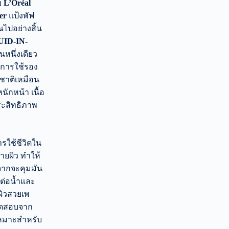
บ
L’Oréal
er
แป้งพัฟ
ไปอย่างสิ้น
ID-IN-
นหนึ่งเดียว
ุจการใช้รอง
มชาติเหมือน
ักหน้า เนื้อ
ระสิทธิภาพ
ารใช้ชีวิตใน
บายผิว ทำให้
จากจะคุมมัน
ต่อน้ำและ
ีผิวสวยเพ
รทดสอบจาก
หมาะสำหรับ