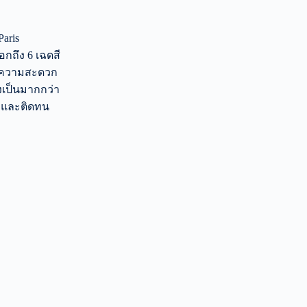
aris
ือกถึง 6 เฉดสี
่อความสะดวก
งเป็นมากกว่า
ติ และติดทน