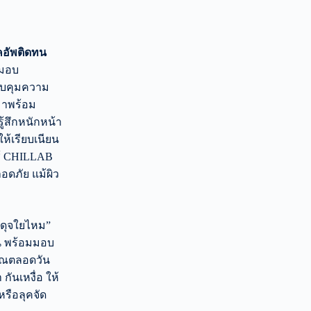
คอัพติดทน
มมอบ
วบคุมความ
มาพร้อม
ู้สึกหนักหน้า
ห้เรียบเนียน
ช้ CHILLAB
อดภัย แม้ผิว
นดุจใยไหม”
น พร้อมมอบ
คุณตลอดวัน
กันเหงื่อ ให้
หรือลุคจัด