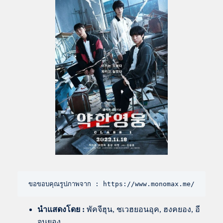
ขอขอบคุณรูปภาพจาก : https://www.monomax.me/
นำแสดงโดย
:
พัคจีฮุน, ชเวฮยอนอุค, ฮงคยอง, อี
จุนยอง