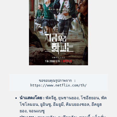
ขอขอบคุณรูปภาพจาก : 
https://www.netflix.com/th/
นำแสดงโดย
:
พัคจีฮู, ยุนชานยอง, โชอีฮยอน, พัค
โซโลมอน, ยูอินซู, อีมยูมี, คิมบยองชอล, อีคยูฮ
ยอง, จอนแบซู