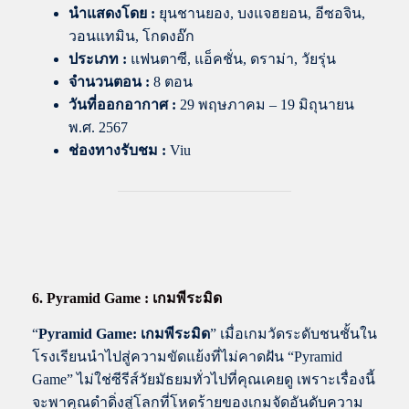
นำแสดงโดย
:
ยุนชานยอง, บงแจฮยอน, อีซอจิน,
วอนแทมิน, โกดงอ๊ก
ประเภท :
แฟนตาซี, แอ็คชั่น, ดราม่า, วัยรุ่น
จำนวนตอน :
8 ตอน
วันที่ออกอากาศ :
29 พฤษภาคม – 19 มิถุนายน
พ.ศ. 2567
ช่องทางรับชม :
Viu
6. Pyramid Game : เกมพีระมิด
“
Pyramid Game: เกมพีระมิด
” เมื่อเกมวัดระดับชนชั้นใน
โรงเรียนนำไปสู่ความขัดแย้งที่ไม่คาดฝัน “Pyramid
Game” ไม่ใช่ซีรีส์วัยมัธยมทั่วไปที่คุณเคยดู เพราะเรื่องนี้
จะพาคุณดำดิ่งสู่โลกที่โหดร้ายของเกมจัดอันดับความ