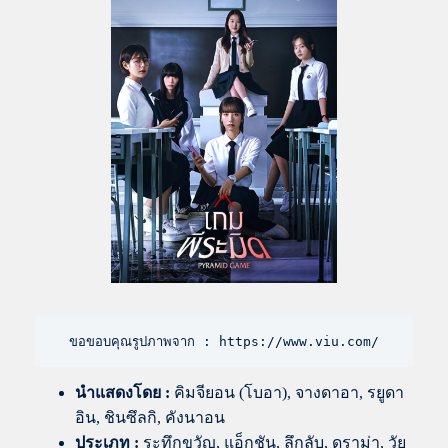
ขอขอบคุณรูปภาพจาก : https://www.viu.com/
นำแสดงโดย
:
คิมจียอน (โบอา), จางดาอา, รยูดา
อิน, ชินซึลกิ, คังนาอน
ประเภท :
ระทึกขวัญ, แอ็กชัน, ลึกลับ, ดราม่า, วัย