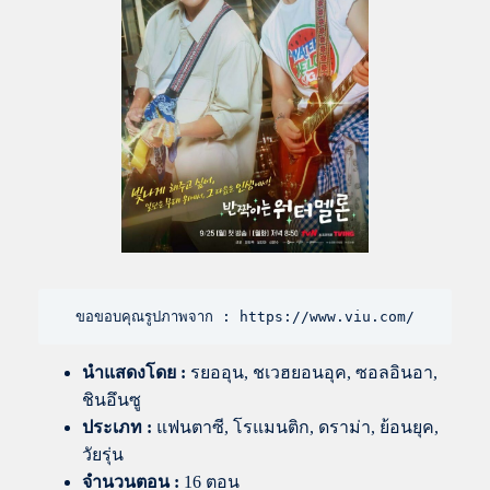
ขอขอบคุณรูปภาพจาก : https://www.viu.com/
นำแสดงโดย
:
รยออุน, ชเวฮยอนอุค, ซอลอินอา,
ชินอึนซู
ประเภท :
แฟนตาซี, โรแมนติก, ดราม่า, ย้อนยุค,
วัยรุ่น
จำนวนตอน :
16 ตอน