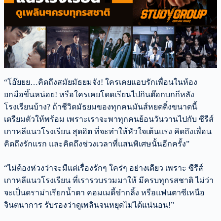
“โอ๊ยยย…คิดถึงสมัยมัธยมจัง! ใครเคยแอบรักเพื่อนในห้อง
ยกมือขึ้นหน่อย! หรือใครเคยโดดเรียนไปกินต๊อกบกกีหลัง
โรงเรียนบ้าง? ถ้าชีวิตมัธยมของทุกคนมันส์หยดติ๋งขนาดนี้
เตรียมตัวให้พร้อม เพราะเราจะพาทุกคนย้อนวันวานไปกับ ซีรีส์
เกาหลีแนวโรงเรียน สุดฮิต ที่จะทำให้หัวใจเต้นแรง คิดถึงเพื่อน
คิดถึงรักแรก และคิดถึงช่วงเวลาที่แสนพิเศษนั้นอีกครั้ง”
“ไม่ต้องห่วงว่าจะมีแต่เรื่องรักๆ ใคร่ๆ อย่างเดียว เพราะ ซีรีส์
เกาหลีแนวโรงเรียน ที่เรารวบรวมมาให้ มีครบทุกรสชาติ ไม่ว่า
จะเป็นดราม่าเรียกน้ำตา คอมเมดี้ขำกลิ้ง หรือแฟนตาซีเหนือ
จินตนาการ รับรองว่าดูเพลินจนหยุดไม่ได้แน่นอน!”