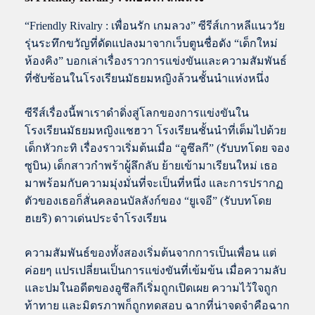
“Friendly Rivalry : เพื่อนรัก เกมลวง” ซีรีส์เกาหลีแนววัย
รุ่นระทึกขวัญที่ดัดแปลงมาจากเว็บตูนชื่อดัง “เด็กใหม่
ห้องคิง” บอกเล่าเรื่องราวการแข่งขันและความสัมพันธ์
ที่ซับซ้อนในโรงเรียนมัธยมหญิงล้วนชั้นนำแห่งหนึ่ง
ซีรีส์เรื่องนี้พาเราดำดิ่งสู่โลกของการแข่งขันใน
โรงเรียนมัธยมหญิงแชฮวา โรงเรียนชั้นนำที่เต็มไปด้วย
เด็กหัวกะทิ เรื่องราวเริ่มต้นเมื่อ “อูซึลกี” (รับบทโดย จอง
ซูบิน) เด็กสาวกำพร้าผู้ลึกลับ ย้ายเข้ามาเรียนใหม่ เธอ
มาพร้อมกับความมุ่งมั่นที่จะเป็นที่หนึ่ง และการปรากฏ
ตัวของเธอก็สั่นคลอนบัลลังก์ของ “ยูเจอี” (รับบทโดย
ฮเยริ) ดาวเด่นประจำโรงเรียน
ความสัมพันธ์ของทั้งสองเริ่มต้นจากการเป็นเพื่อน แต่
ค่อยๆ แปรเปลี่ยนเป็นการแข่งขันที่เข้มข้น เมื่อความลับ
และปมในอดีตของอูซึลกีเริ่มถูกเปิดเผย ความไว้ใจถูก
ท้าทาย และมิตรภาพก็ถูกทดสอบ ฉากที่น่าจดจำคือฉาก