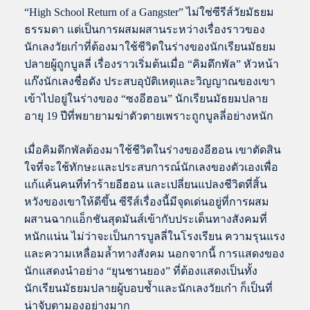
“High School Return of a Gangster” ไม่ใช่ซีรีส์วัยมัธยม
ธรรมดา แต่เป็นการผสมผสานระหว่างเรื่องราวของ
นักเลงวัยเก๋าที่ต้องมาใช้ชีวิตในร่างของนักเรียนมัธยม
ปลายผู้ถูกบูลลี่ เรื่องราวเริ่มต้นเมื่อ “คิมดึกพัล” หัวหน้า
แก๊งนักเลงชื่อดัง ประสบอุบัติเหตุและวิญญาณของเขา
เข้าไปอยู่ในร่างของ “ซงอีฮอน” นักเรียนมัธยมปลาย
อายุ 19 ปีที่พยายามฆ่าตัวตายเพราะถูกบูลลี่อย่างหนัก
เมื่อคิมดึกพัลต้องมาใช้ชีวิตในร่างของอีฮอน เขาตัดสิน
ใจที่จะใช้ทักษะและประสบการณ์นักเลงของตัวเองเพื่อ
แก้แค้นคนที่ทำร้ายอีฮอน และเปลี่ยนแปลงชีวิตที่สิ้น
หวังของเขาให้ดีขึ้น ซีรีส์เรื่องนี้มีจุดเด่นอยู่ที่การผสม
ผสานฉากแอ็กชันสุดมันส์เข้ากับประเด็นทางสังคมที่
หนักแน่น ไม่ว่าจะเป็นการบูลลี่ในโรงเรียน ความรุนแรง
และความเหลื่อมล้ำทางสังคม นอกจากนี้ การแสดงของ
นักแสดงนำอย่าง “ยุนชานยอง” ที่ต้องแสดงเป็นทั้ง
นักเรียนมัธยมปลายผู้บอบช้ำและนักเลงวัยเก๋า ก็เป็นที่
น่าจับตามองอย่างมาก