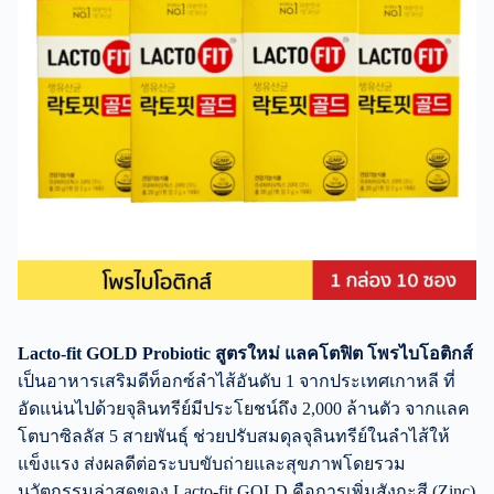
Lacto-fit GOLD Probiotic สูตรใหม่ แลคโตฟิต โพรไบโอติกส์
เป็นอาหารเสริมดีท็อกซ์ลำไส้อันดับ 1 จากประเทศเกาหลี ที่
อัดแน่นไปด้วยจุลินทรีย์มีประโยชน์ถึง 2,000 ล้านตัว จากแลค
โตบาซิลลัส 5 สายพันธุ์ ช่วยปรับสมดุลจุลินทรีย์ในลำไส้ให้
แข็งแรง ส่งผลดีต่อระบบขับถ่ายและสุขภาพโดยรวม
นวัตกรรมล่าสุดของ Lacto-fit GOLD คือการเพิ่มสังกะสี (Zinc)