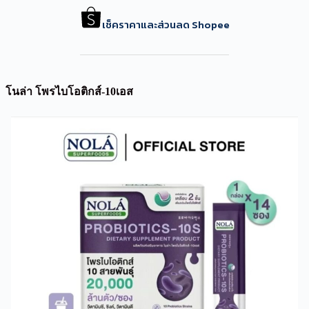
เช็คราคาและส่วนลด Shopee
โนล่า โพรไบโอติกส์-10เอส