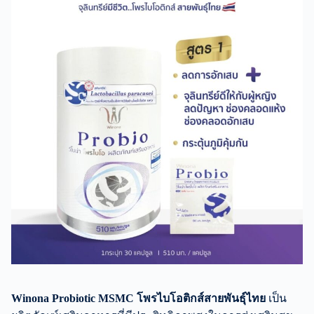
Winona Probiotic MSMC โพรไบโอติกส์สายพันธุ์ไทย
เป็น