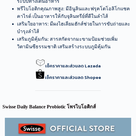
ระบบทางเดินอาหาร
พรีไบโอติกคุณภาพสูง: มีอินูลินและฟรุคโตโอลิโกแซค
คาไรด์ เป็นอาหารให้กับจุลินทรีย์ที่ดีในลำไส้
เสริมใยอาหาร: มีผงไฮเลียมฮักส์ช่วยในการขับถ่ายและ
บำรุงลำไส้
เสริมภูมิคุ้มกัน: สารสกัดจากมะขามป้อมช่วยเพิ่ม
วิตามินซีธรรมชาติ เสริมสร้างระบบภูมิคุ้มกัน
เช็คราคาและส่วนลด Lazada
เช็คราคาและส่วนลด Shopee
Swisse Daily Balance Probiotic โพรไบโอติกส์