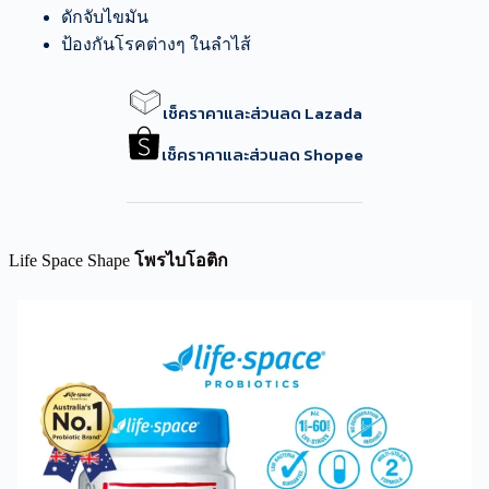
ดักจับไขมัน
ป้องกันโรคต่างๆ ในลำไส้
เช็คราคาและส่วนลด Lazada
เช็คราคาและส่วนลด Shopee
Life Space Shape
โพรไบโอติก