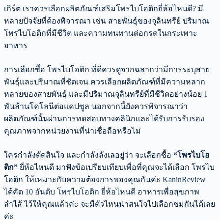
เกิร์ต เราควรเลือกผลิตภัณฑ์เสริมโพรไบโอติกยี่ห้อไหนดี? มี
หลายปัจจัยที่ต้องพิจารณา เช่น สายพันธุ์ของจุลินทรีย์ ปริมาณ
โพรไบโอติกที่มีชีวิต และความทนทานต่อกรดในกระเพาะ
อาหาร
การเลือกซื้อ โพรไบโอติก ที่ดีควรดูจากฉลากว่ามีการระบุสาย
พันธุ์และปริมาณที่ชัดเจน ควรเลือกผลิตภัณฑ์ที่มีความหลาก
หลายของสายพันธุ์ และมีปริมาณจุลินทรีย์ที่มีชีวิตอย่างน้อย 1
พันล้านโคโลนีต่อแคปซูล นอกจากนี้ยังควรพิจารณาว่า
ผลิตภัณฑ์นั้นผ่านการทดสอบทางคลินิกและได้รับการรับรอง
คุณภาพจากหน่วยงานที่น่าเชื่อถือหรือไม่
ใครกำลังตัดสินใจ และกำลังลังเลอยู่ว่า จะเลือกซื้อ
“โพรไบโอ
ติก”
ยี่ห้อไหนดี มาฟังข้อเปรียบเทียบเพื่อที่คุณจะได้เลือก โพรไบ
โอติก ให้เหมาะกับความต้องการของคุณกันค่ะ
KaninReview
ได้คัด
10 อันดับ โพรไบโอติก ยี่ห้อไหนดี
อาหารเพื่อสุขภาพ
ลำไส้ ไว้ให้คุณแล้วค่ะ จะมีตัวไหนน่าสนใจไปเลือกชมกันได้เลย
ค่ะ