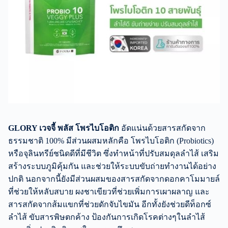
GLORY เวจจี้ พลัส โพรไบโอติก
อัดแน่นด้วยสารสกัดจาก
ธรรมชาติ 100% มีส่วนผสมหลักคือ โพรไบโอติก (Probiotics)
หรือจุลินทรีย์ชนิดดีที่มีชีวิต ซึ่งทำหน้าที่ปรับสมดุลลำไส้ เสริม
สร้างระบบภูมิคุ้มกัน และช่วยให้ระบบขับถ่ายทำงานได้อย่าง
ปกติ นอกจากนี้ยังมีส่วนผสมของสารสกัดจากดอกคาโมมายล์
ที่ช่วยให้หลับสบาย ผงชาเขียวที่ช่วยเพิ่มการเผาผลาญ และ
สารสกัดจากส้มแขกที่ช่วยดักจับไขมัน อีกทั้งยังช่วยดีท็อกซ์
ลำไส้ ขับสารพิษตกค้าง ป้องกันการเกิดโรคต่างๆในลำไส้