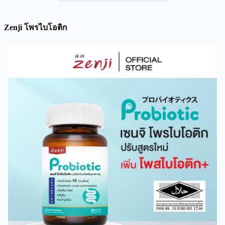
Zenji โพรไบโอติก