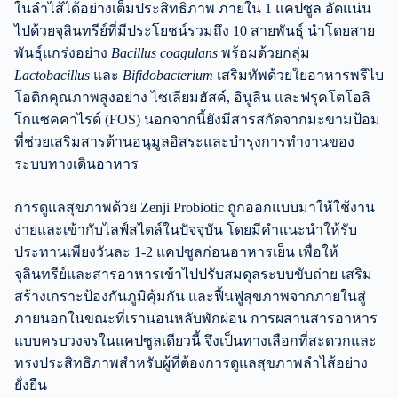
ในลำไส้ได้อย่างเต็มประสิทธิภาพ ภายใน 1 แคปซูล อัดแน่น
ไปด้วยจุลินทรีย์ที่มีประโยชน์รวมถึง 10 สายพันธุ์ นำโดยสาย
พันธุ์แกร่งอย่าง
Bacillus coagulans
พร้อมด้วยกลุ่ม
Lactobacillus
และ
Bifidobacterium
เสริมทัพด้วยใยอาหารพรีไบ
โอติกคุณภาพสูงอย่าง ไซเลียมฮัสค์, อินูลิน และฟรุคโตโอลิ
โกแซคคาไรด์ (FOS) นอกจากนี้ยังมีสารสกัดจากมะขามป้อม
ที่ช่วยเสริมสารต้านอนุมูลอิสระและบำรุงการทำงานของ
ระบบทางเดินอาหาร
การดูแลสุขภาพด้วย Zenji Probiotic ถูกออกแบบมาให้ใช้งาน
ง่ายและเข้ากับไลฟ์สไตล์ในปัจจุบัน โดยมีคำแนะนำให้รับ
ประทานเพียงวันละ 1-2 แคปซูลก่อนอาหารเย็น เพื่อให้
จุลินทรีย์และสารอาหารเข้าไปปรับสมดุลระบบขับถ่าย เสริม
สร้างเกราะป้องกันภูมิคุ้มกัน และฟื้นฟูสุขภาพจากภายในสู่
ภายนอกในขณะที่เรานอนหลับพักผ่อน การผสานสารอาหาร
แบบครบวงจรในแคปซูลเดียวนี้ จึงเป็นทางเลือกที่สะดวกและ
ทรงประสิทธิภาพสำหรับผู้ที่ต้องการดูแลสุขภาพลำไส้อย่าง
ยั่งยืน