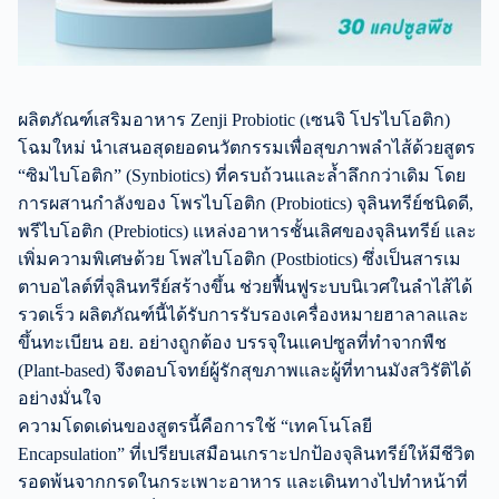
ผลิตภัณฑ์เสริมอาหาร Zenji Probiotic (เซนจิ โปรไบโอติก)
โฉมใหม่ นำเสนอสุดยอดนวัตกรรมเพื่อสุขภาพลำไส้ด้วยสูตร
“ซิมไบโอติก” (Synbiotics) ที่ครบถ้วนและล้ำลึกกว่าเดิม โดย
การผสานกำลังของ โพรไบโอติก (Probiotics) จุลินทรีย์ชนิดดี,
พรีไบโอติก (Prebiotics) แหล่งอาหารชั้นเลิศของจุลินทรีย์ และ
เพิ่มความพิเศษด้วย โพสไบโอติก (Postbiotics) ซึ่งเป็นสารเม
ตาบอไลต์ที่จุลินทรีย์สร้างขึ้น ช่วยฟื้นฟูระบบนิเวศในลำไส้ได้
รวดเร็ว ผลิตภัณฑ์นี้ได้รับการรับรองเครื่องหมายฮาลาลและ
ขึ้นทะเบียน อย. อย่างถูกต้อง บรรจุในแคปซูลที่ทำจากพืช
(Plant-based) จึงตอบโจทย์ผู้รักสุขภาพและผู้ที่ทานมังสวิรัติได้
อย่างมั่นใจ
ความโดดเด่นของสูตรนี้คือการใช้ “เทคโนโลยี
Encapsulation” ที่เปรียบเสมือนเกราะปกป้องจุลินทรีย์ให้มีชีวิต
รอดพ้นจากกรดในกระเพาะอาหาร และเดินทางไปทำหน้าที่