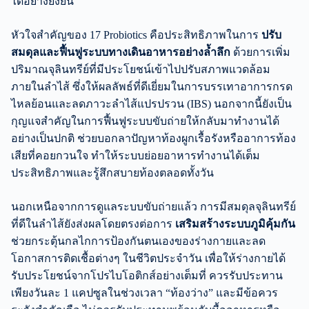
ได้อย่างยั่งยืน
หัวใจสำคัญของ 17 Probiotics คือประสิทธิภาพในการ
ปรับ
สมดุลและฟื้นฟูระบบทางเดินอาหารอย่างล้ำลึก
ด้วยการเพิ่ม
ปริมาณจุลินทรีย์ที่มีประโยชน์เข้าไปปรับสภาพแวดล้อม
ภายในลำไส้ ซึ่งให้ผลลัพธ์ที่ดีเยี่ยมในการบรรเทาอาการกรด
ไหลย้อนและลดภาวะลำไส้แปรปรวน (IBS) นอกจากนี้ยังเป็น
กุญแจสำคัญในการฟื้นฟูระบบขับถ่ายให้กลับมาทำงานได้
อย่างเป็นปกติ ช่วยบอกลาปัญหาท้องผูกเรื้อรังหรืออาการท้อง
เสียที่คอยกวนใจ ทำให้ระบบย่อยอาหารทำงานได้เต็ม
ประสิทธิภาพและรู้สึกสบายท้องตลอดทั้งวัน
นอกเหนือจากการดูแลระบบขับถ่ายแล้ว การมีสมดุลจุลินทรีย์
ที่ดีในลำไส้ยังส่งผลโดยตรงต่อการ
เสริมสร้างระบบภูมิคุ้มกัน
ช่วยกระตุ้นกลไกการป้องกันตนเองของร่างกายและลด
โอกาสการติดเชื้อต่างๆ ในชีวิตประจำวัน เพื่อให้ร่างกายได้
รับประโยชน์จากโปรไบโอติกส์อย่างเต็มที่ ควรรับประทาน
เพียงวันละ 1 แคปซูลในช่วงเวลา “ท้องว่าง” และมีข้อควร