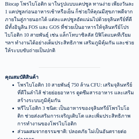
Biocap โพรไบโอติก มาในรูปแบบแคปซูล ทานง่าย เพียงวันละ
1 แคปซูลก่อนอาหารเช้าหรือเย็น ก็ช่วยให้คุณมีสุขภาพดีจาก
ภายในสู่ภายนอกได้ แต่ละแคปซูลอัดแน่นไปด้วยจุลินทรีย์ที่ดี
มีทั้งอินูลิน FOS และ GOS ที่ช่วยเป็นอาหารให้จุลินทรีย์โปร
ไบโอติก 10 สายพันธุ์ เช่น แล็กโทบาซิลลัส บิฟิโดแบคทีเรียม
ฯลฯ ทำงานได้อย่างเต็มประสิทธิภาพ เสริมภูมิคุ้มกัน และช่วย
ให้ระบบขับถ่ายเป็นปกติ
คุณสมบัติสินค้า
โพรไบโอติก 10 สายพันธุ์ 750 ล้าน CFU: เสริมจุลินทรีย์
ที่ดีในลำไส้ ช่วยย่อยอาหาร ดูดซึมสารอาหาร และเสริม
สร้างระบบภูมิคุ้มกัน
พรีไบโอติก 3 ชนิด: เป็นอาหารของจุลินทรีย์โพรไบโอ
ติก ช่วยส่งเสริมการเจริญเติบโต และเพิ่มประสิทธิภาพ
การทำงานของโพรไบโอติก
ส่วนผสมจากธรรมชาติ: ปลอดภัย ไม่เป็นอันตรายต่อ