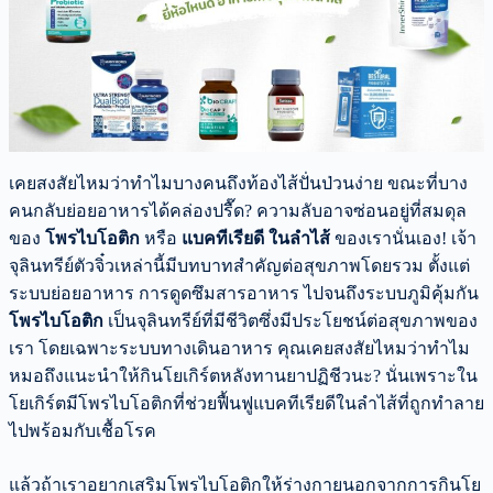
เคยสงสัยไหมว่าทำไมบางคนถึงท้องไส้ปั่นป่วนง่าย ขณะที่บาง
คนกลับย่อยอาหารได้คล่องปรื๊ด? ความลับอาจซ่อนอยู่ที่สมดุล
ของ
โพรไบโอติก
หรือ
แบคทีเรียดี ในลำไส้
ของเรานั่นเอง! เจ้า
จุลินทรีย์ตัวจิ๋วเหล่านี้มีบทบาทสำคัญต่อสุขภาพโดยรวม ตั้งแต่
ระบบย่อยอาหาร การดูดซึมสารอาหาร ไปจนถึงระบบภูมิคุ้มกัน
โพรไบโอติก
เป็นจุลินทรีย์ที่มีชีวิตซึ่งมีประโยชน์ต่อสุขภาพของ
เรา โดยเฉพาะระบบทางเดินอาหาร คุณเคยสงสัยไหมว่าทำไม
หมอถึงแนะนำให้กินโยเกิร์ตหลังทานยาปฏิชีวนะ? นั่นเพราะใน
โยเกิร์ตมีโพรไบโอติกที่ช่วยฟื้นฟูแบคทีเรียดีในลำไส้ที่ถูกทำลาย
ไปพร้อมกับเชื้อโรค
แล้วถ้าเราอยากเสริมโพรไบโอติกให้ร่างกายนอกจากการกินโย