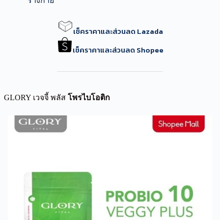
ร่างกาย
เช็คราคาและส่วนลด Lazada
เช็คราคาและส่วนลด Shopee
GLORY เวจจี้ พลัส
โพรไบโอติก