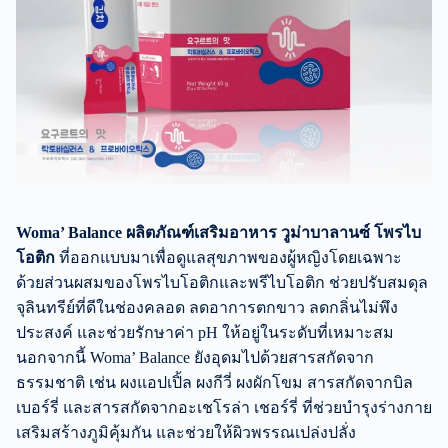
Woma’ Balance ผลิตภัณฑ์เสริมอาหาร วูม่าบาลานซ์ โพรไบ
โอติก
ที่ออกแบบมาเพื่อดูแลสุขภาพของผู้หญิงโดยเฉพาะ
ด้วยส่วนผสมของโพรไบโอติกและพรีไบโอติก ช่วยปรับสมดุล
จุลินทรีย์ที่ดีในช่องคลอด ลดอาการตกขาว ลดกลิ่นไม่พึง
ประสงค์ และช่วยรักษาค่า pH ให้อยู่ในระดับที่เหมาะสม
นอกจากนี้ Woma’ Balance ยังอุดมไปด้วยสารสกัดจาก
ธรรมชาติ เช่น ผงแอปเปิ้ล ผงกีวี่ ผงผักโขม สารสกัดจากบิล
เบอร์รี่ และสารสกัดจากอะเชโรล่า เชอร์รี่ ที่ช่วยบำรุงร่างกาย
เสริมสร้างภูมิคุ้มกัน และช่วยให้ผิวพรรณเปล่งปลั่ง