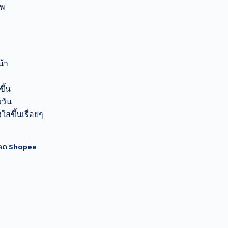
าพ
น้า
ึ้น
งวัน
ใสขึ้นเรื่อยๆ
นลด Shopee