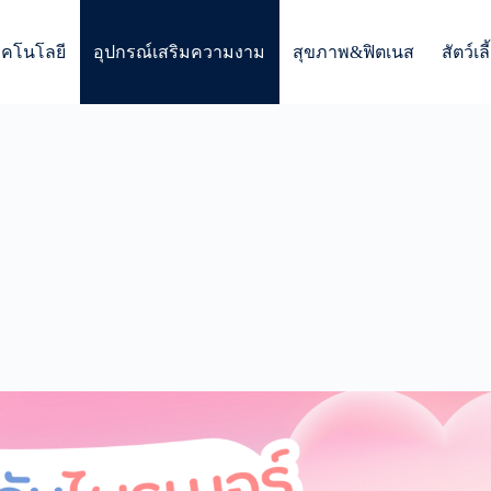
ทคโนโลยี
อุปกรณ์เสริมความงาม
สุขภาพ&ฟิตเนส
สัตว์เลี