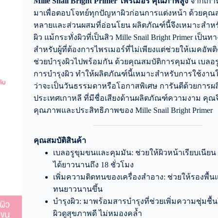
Mille Snail Bright Primer ไพรเมอร์
คุณภาพสูง
จากเกาห
มาเพื่อตอบโจทย์ทุกปัญหาผิวก่อนการแต่งหน้า ด้วยคุณส
หลายและส่วนผสมที่อ่อนโยน ผลิตภัณฑ์นี้จึงเหมาะสำห
ผิว แม้กระทั่งผิวที่เป็นสิว Mille Snail Bright Primer เป็นทาง
สำหรับผู้ที่ต้องการไพรเมอร์ที่ไม่เพียงแต่ช่วยให้เมคอัพต
ช่วยบำรุงผิวไปพร้อมกัน ด้วยคุณสมบัติการคุมมัน เบลอ
การบำรุงผิว ทำให้ผลิตภัณฑ์นี้เหมาะสำหรับการใช้งานใ
ว่าจะเป็นวันธรรมดาหรือโอกาสพิเศษ การันตีด้วยการผ
ประเทศเกาหลี ที่มีชื่อเสียงด้านผลิตภัณฑ์ความงาม คุณจ
คุณภาพและประสิทธิภาพของ Mille Snail Bright Primer
คุณสมบัติสินค้า
เบลอรูขุมขนและคุมมัน: ช่วยให้ผิวหน้าเรียบเนีย
ได้ยาวนานถึง 18 ชั่วโมง
เพิ่มความติดทนของเครื่องสำอาง: ช่วยให้รองพื้น
ทนยาวนานขึ้น
บำรุงผิว: มาพร้อมสารบำรุงที่ช่วยเพิ่มความชุ่มชื้น
ผิวดูสุขภาพดี ไม่หมองคล้ำ