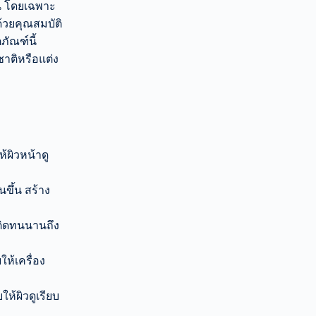
น โดยเฉพาะ
 ด้วยคุณสมบัติ
ัณฑ์นี้
าติหรือแต่ง
้ผิวหน้าดู
นขึ้น สร้าง
งติดทนนานถึง
ให้เครื่อง
ห้ผิวดูเรียบ