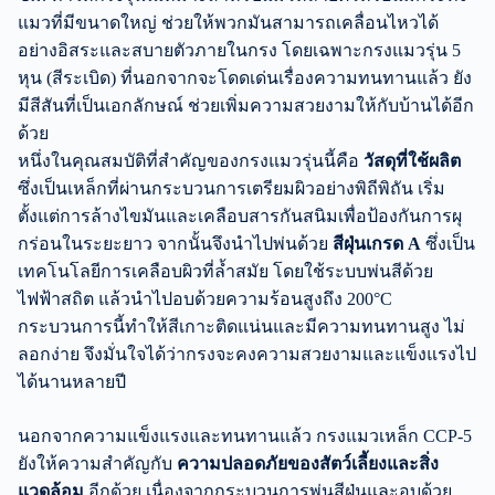
แมวที่มีขนาดใหญ่ ช่วยให้พวกมันสามารถเคลื่อนไหวได้
อย่างอิสระและสบายตัวภายในกรง โดยเฉพาะกรงแมวรุ่น 5
หุน (สีระเบิด) ที่นอกจากจะโดดเด่นเรื่องความทนทานแล้ว ยัง
มีสีสันที่เป็นเอกลักษณ์ ช่วยเพิ่มความสวยงามให้กับบ้านได้อีก
ด้วย
หนึ่งในคุณสมบัติที่สำคัญของกรงแมวรุ่นนี้คือ
วัสดุที่ใช้ผลิต
ซึ่งเป็นเหล็กที่ผ่านกระบวนการเตรียมผิวอย่างพิถีพิถัน เริ่ม
ตั้งแต่การล้างไขมันและเคลือบสารกันสนิมเพื่อป้องกันการผุ
กร่อนในระยะยาว จากนั้นจึงนำไปพ่นด้วย
สีฝุ่นเกรด A
ซึ่งเป็น
เทคโนโลยีการเคลือบผิวที่ล้ำสมัย โดยใช้ระบบพ่นสีด้วย
ไฟฟ้าสถิต แล้วนำไปอบด้วยความร้อนสูงถึง 200°C
กระบวนการนี้ทำให้สีเกาะติดแน่นและมีความทนทานสูง ไม่
ลอกง่าย จึงมั่นใจได้ว่ากรงจะคงความสวยงามและแข็งแรงไป
ได้นานหลายปี
นอกจากความแข็งแรงและทนทานแล้ว กรงแมวเหล็ก CCP-5
ยังให้ความสำคัญกับ
ความปลอดภัยของสัตว์เลี้ยงและสิ่ง
แวดล้อม
อีกด้วย เนื่องจากกระบวนการพ่นสีฝุ่นและอบด้วย