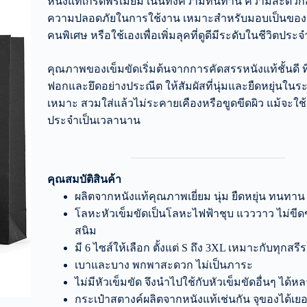
หนังแท้เกรดพรีเมี่ยม เน้นทั้งความทนทาน ความสะดว
ความปลอดภัยในการใช้งาน เหมาะสำหรับมอบเป็นของข
คนพิเศษ หรือใช้เองเพื่อเพิ่มลุคที่ดูดีมีระดับในชีวิตประจ
คุณภาพของเข็มขัดเริ่มต้นจากการคัดสรรหนังแท้ชั้นดี ท
ฟอกและยึดอย่างประณีต ให้สัมผัสที่นุ่มและยืดหยุ่นในระ
เหมาะ สวมใส่แล้วไม่ระคายเคืองหรือขูดขีดผิว แม้จะใช
ประจำเป็นเวลานาน
คุณสมบัติสินค้า
ผลิตจากหนังแท้คุณภาพเยี่ยม นุ่ม ยืดหยุ่น ทนทาน
โลหะหัวเข็มขัดเป็นโลหะไฟฟ้าชุบ แวววาว ไม่ขีด
สนิม
มี 6 ไซส์ให้เลือก ตั้งแต่ S ถึง 3XL เหมาะกับทุกสรี
เบาและบาง พกพาสะดวก ไม่เป็นภาระ
ไม่มีหัวเข็มขัด จึงนำไปใช้กับหัวเข็มขัดอื่นๆ ได้
กระเป๋าสตางค์ผลิตจากหนังแท้เช่นกัน จุของได้เ