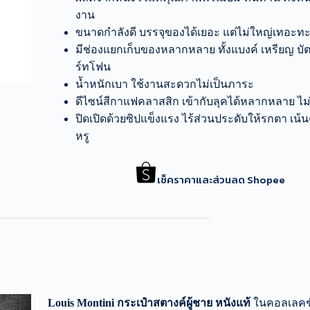
งาน
ขนาดกำลังดี บรรจุของได้เยอะ แต่ไม่ใหญ่เทอะท
มีช่องแยกเก็บของหลากหลาย ทั้งแบงค์ เหรียญ บ
ร์ทโฟน
น้ำหนักเบา ใช้งานสะดวกไม่เป็นภาระ
ดีไซน์สีกาแฟคลาสสิก เข้ากับลุคได้หลากหลาย ไม่
ปิดเปิดด้วยซิปแข็งแรง ไร้ส่วนประดับให้รกตา เน้
หรู
เช็คราคาและส่วนลด Shopee
Louis Montini กระเป๋าสตางค์ผู้ชาย หนังแท้
ในคอลเลคชั