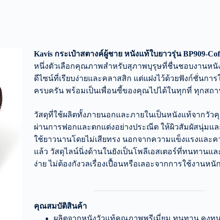
Kavis กระเป๋าสตางค์ผู้ชาย หนังแท้ใบยาวรุ่น BP909-Co
หนึ่งตัวเลือกคุณภาพสำหรับสุภาพบุรุษที่ชื่นชอบงานหนัง
ดีไซน์ที่เรียบง่ายและคลาสสิก แต่แฝงไว้ด้วยฟังก์ชั่นกา
ครบครัน พร้อมเป็นเพื่อนซี้ของคุณไปได้ในทุกที่ ทุกสถ
วัสดุที่ใช้ผลิตทั้งภายนอกและภายในเป็นหนังแท้จากวัว
ผ่านการฟอกและตกแต่งอย่างประณีต ให้ผิวสัมผัสนุ่มและย
ใช้ยาวนานโดยไม่เสียทรง นอกจากความแข็งแรงและ
แล้ว วัสดุไลน์นิ่งด้านในยังเป็นโพลีเอสเตอร์ที่ทนทานแ
ง่าย ไม่ต้องกังวลเรื่องเปื้อนหรือเลอะจากการใช้งานหนั
คุณสมบัติสินค้า
ผลิตจากหนังวัวแท้คุณภาพพรีเมี่ยม ทนทาน คงทน