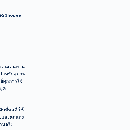
นลด Shopee
ความทนทาน
สำหรับสุภาพ
ย์ทุกการใช้
ยุค
ะ
บที่พอดี ใช้
็บและตกแต่ง
านจริง