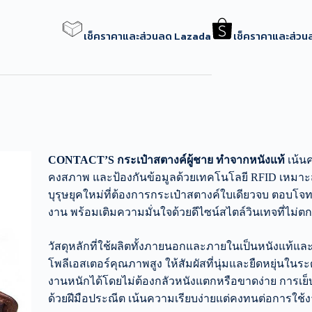
เช็คราคาและส่วนลด Lazada
เช็คราคาและส่ว
CONTACT’S กระเป๋าสตางค์ผู้ชาย ทำจากหนังแท้
เน้น
คงสภาพ และป้องกันข้อมูลด้วยเทคโนโลยี RFID เหมาะ
บุรุษยุคใหม่ที่ต้องการกระเป๋าสตางค์ใบเดียวจบ ตอบโจท
งาน พร้อมเติมความมั่นใจด้วยดีไซน์สไตล์วินเทจที่ไม่ตก
วัสดุหลักที่ใช้ผลิตทั้งภายนอกและภายในเป็นหนังแท้แล
โพลีเอสเตอร์คุณภาพสูง ให้สัมผัสที่นุ่มและยืดหยุ่นในระดั
งานหนักได้โดยไม่ต้องกลัวหนังแตกหรือขาดง่าย การเย
ด้วยฝีมือประณีต เน้นความเรียบง่ายแต่คงทนต่อการใช้ง