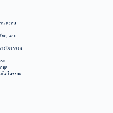
ทาน คงทน
หรียญ และ
ากการโจรกรรม
าระ
ตกยุค
นใจได้ในระยะ