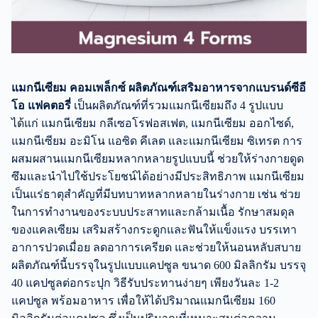
แมกนีเซียม คอมเพล็กซ์ ผลิตภัณฑ์เสริมอาหารจากแบรนด์ซีอี
โอ แฟคตอรี่
เป็นผลิตภัณฑ์ที่รวมแมกนีเซียมถึง 4 รูปแบบ
ได้แก่ แมกนีเซียม กลีเซอโรฟอสเฟต, แมกนีเซียม ออกไซด์,
แมกนีเซียม อะมิโน แอซิด คีเลต และแมกนีเซียม ซิเทรต การ
ผสมผสานแมกนีเซียมหลากหลายรูปแบบนี้ ช่วยให้ร่างกายดูด
ซึมและนำไปใช้ประโยชน์ได้อย่างมีประสิทธิภาพ แมกนีเซียม
เป็นแร่ธาตุสำคัญที่มีบทบาทหลากหลายในร่างกาย เช่น ช่วย
ในการทำงานของระบบประสาทและกล้ามเนื้อ รักษาสมดุล
ของแคลเซียม เสริมสร้างกระดูกและฟันให้แข็งแรง บรรเทา
อาการปวดเมื่อย ลดอาการเครียด และช่วยให้นอนหลับสบาย
ผลิตภัณฑ์นี้บรรจุในรูปแบบแคปซูล ขนาด 600 มิลลิกรัม บรรจุ
40 แคปซูลต่อกระปุก วิธีรับประทานง่ายๆ เพียงวันละ 1-2
แคปซูล พร้อมอาหาร เพื่อให้ได้ปริมาณแมกนีเซียม 160