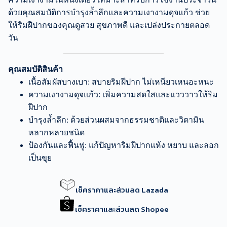
ด้วยคุณสมบัติการบำรุงล้ำลึกและความเงางามดุจแก้ว ช่วย
ให้ริมฝีปากของคุณดูสวย สุขภาพดี และเปล่งประกายตลอด
วัน
คุณสมบัติสินค้า
เนื้อสัมผัสบางเบา: สบายริมฝีปาก ไม่เหนียวเหนอะหนะ
ความเงางามดุจแก้ว: เพิ่มความสดใสและแวววาวให้ริม
ฝีปาก
บำรุงล้ำลึก: ด้วยส่วนผสมจากธรรมชาติและวิตามิน
หลากหลายชนิด
ป้องกันและฟื้นฟู: แก้ปัญหาริมฝีปากแห้ง หยาบ และลอก
เป็นขุย
เช็คราคาและส่วนลด Lazada
เช็คราคาและส่วนลด Shopee