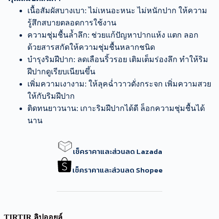
เนื้อสัมผัสบางเบา: ไม่เหนอะหนะ ไม่หนักปาก ให้ความ
รู้สึกสบายตลอดการใช้งาน
ความชุ่มชื้นล้ำลึก: ช่วยแก้ปัญหาปากแห้ง แตก ลอก
ด้วยสารสกัดให้ความชุ่มชื้นหลากชนิด
บำรุงริมฝีปาก: ลดเลือนริ้วรอย เติมเต็มร่องลึก ทำให้ริม
ฝีปากดูเรียบเนียนขึ้น
เพิ่มความเงางาม: ให้ลุคฉ่ำวาวดั่งกระจก เพิ่มความสวย
ให้กับริมฝีปาก
ติดทนยาวนาน: เกาะริมฝีปากได้ดี ล็อกความชุ่มชื้นได้
นาน
เช็คราคาและส่วนลด Lazada
เช็คราคาและส่วนลด Shopee
TIRTIR ลิปออยล์