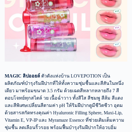
MAGIC ลิปออยล์
ตัวดังแห่งบ้าน LOVEPOTION เป็น
ผลิตภัณฑ์บำรุงริมฝีปากที่ให้ทั้งความชุ่มชื้นและสีสันในหนึ่ง
เดียว มาพร้อมขนาด 3.5 กรัม ด้วยเฉดสีหลากหลายถึง 7 สี
ตอบโจทย์ทุกสไตล์ วย เนื้อฉ่ำวาว ทั้งสีใส สีชมพู สีส้ม สีแดง
และสีพิเศษเปลี่ยนสีตามค่า pH ให้ริมฝีปากดูมีชีวิตชีวา อุดม
ด้วยสารสกัดทรงคุณค่า Hyaluronic Filling Sphere, Maxi-Lip,
Vitamin E, VP-IP และ Myramaze Essence ที่ช่วยเติมเต็มความ
ชุ่มชื้น ลดเลือนริ้วรอย พร้อมฟื้นบำรุงริมฝีปากให้อวบอิ่ม