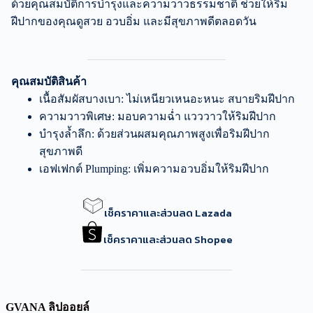
ด้วยคุณสมบัติการบำรุงและความวาวธรรมชาติ ช่วยให้ริม
ฝีปากของคุณดูสวย อวบอิ่ม และมีสุขภาพดีตลอดวัน
คุณสมบัติสินค้า
เนื้อสัมผัสบางเบา: ไม่เหนียวเหนอะหนะ สบายริมฝีปาก
ความวาวพิเศษ: มอบความฉ่ำ แวววาวให้ริมฝีปาก
บำรุงล้ำลึก: ด้วยส่วนผสมคุณภาพสูงเพื่อริมฝีปาก
สุขภาพดี
เอฟเฟกต์ Plumping: เพิ่มความอวบอิ่มให้ริมฝีปาก
เช็คราคาและส่วนลด Lazada
เช็คราคาและส่วนลด Shopee
GVANA ลิปออยล์