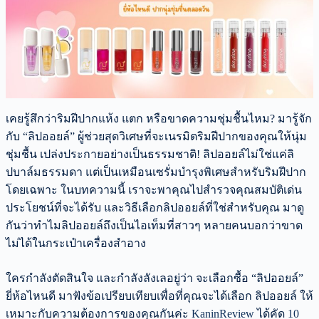
เคยรู้สึกว่าริมฝีปากแห้ง แตก หรือขาดความชุ่มชื้นไหม? มารู้จัก
กับ “ลิปออยล์” ผู้ช่วยสุดวิเศษที่จะเนรมิตริมฝีปากของคุณให้นุ่ม
ชุ่มชื้น เปล่งประกายอย่างเป็นธรรมชาติ! ลิปออยล์ไม่ใช่แค่ลิ
ปบาล์มธรรมดา แต่เป็นเหมือนเซรั่มบำรุงพิเศษสำหรับริมฝีปาก
โดยเฉพาะ ในบทความนี้ เราจะพาคุณไปสำรวจคุณสมบัติเด่น
ประโยชน์ที่จะได้รับ และวิธีเลือกลิปออยล์ที่ใช่สำหรับคุณ มาดู
กันว่าทำไมลิปออยล์ถึงเป็นไอเท็มที่สาวๆ หลายคนบอกว่าขาด
ไม่ได้ในกระเป๋าเครื่องสำอาง
ใครกำลังตัดสินใจ และกำลังลังเลอยู่ว่า จะเลือกซื้อ “ลิปออยล์”
ยี่ห้อไหนดี มาฟังข้อเปรียบเทียบเพื่อที่คุณจะได้เลือก ลิปออยล์ ให้
เหมาะกับความต้องการของคุณกันค่ะ
KaninReview
ได้คัด
10