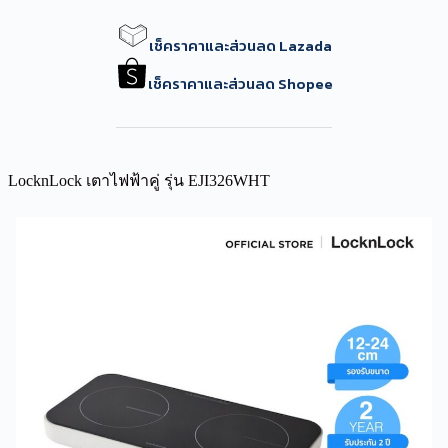
เช็คราคาและส่วนลด Lazada
เช็คราคาและส่วนลด Shopee
LocknLock เตาไฟฟ้าคู่ รุ่น EJI326WHT