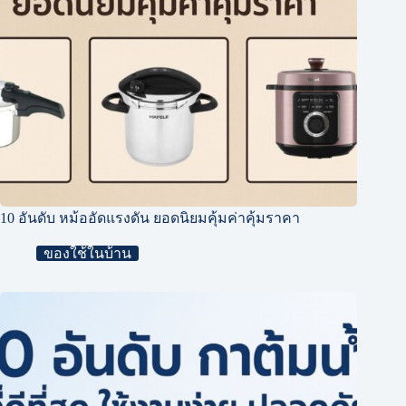
10 อันดับ หม้ออัดแรงดัน ยอดนิยมคุ้มค่าคุ้มราคา
ของใช้ในบ้าน