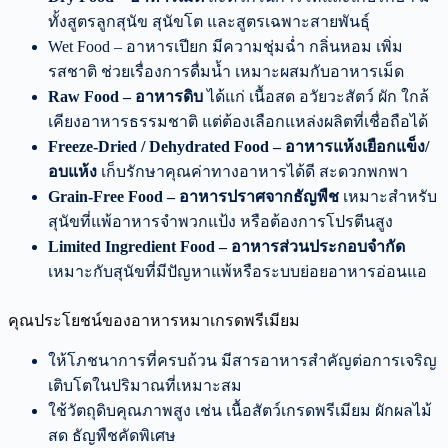
ทั้งสูตรลูกสุนัข สุนัขโต และสูตรเฉพาะสายพันธุ์
Wet Food – อาหารเปียก มีความชุ่มฉ่ำ กลิ่นหอม เพิ่ม
รสชาติ ช่วยเรื่องการดื่มน้ำ เหมาะผสมกับอาหารเม็ด
Raw Food – อาหารดิบ
ได้แก่ เนื้อสด อวัยวะสัตว์ ผัก ใกล้
เคียงอาหารธรรมชาติ แต่ต้องเลือกแหล่งผลิตที่เชื่อถือได้
Freeze-Dried / Dehydrated Food – อาหารแห้งเยือกแข็ง/
อบแห้ง
เก็บรักษาคุณค่าทางอาหารได้ดี สะดวกพกพา
Grain-Free Food – อาหารปราศจากธัญพืช
เหมาะสำหรับ
สุนัขที่แพ้อาหารจำพวกแป้ง หรือต้องการโปรตีนสูง
Limited Ingredient Food – อาหารส่วนประกอบจำกัด
เหมาะกับสุนัขที่มีปัญหาแพ้หรือระบบย่อยอาหารอ่อนแอ
คุณประโยชน์ของอาหารหมาเกรดพรีเมียม
ให้โภชนาการที่ครบถ้วน มีสารอาหารสำคัญต่อการเจริญ
เติบโตในปริมาณที่เหมาะสม
ใช้วัตถุดิบคุณภาพสูง เช่น เนื้อสัตว์เกรดพรีเมียม ผักผลไม้
สด ธัญพืชคัดพิเศษ