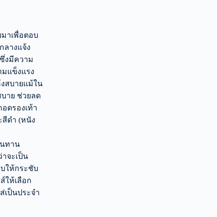
บมาเพื่อตอบ
กลางแจ้ง
ซึ่งมีความ
วามแข็งแรง
แห้งสบายแม้ใน
สบาย ช่วยลด
ะถอดรองเท้า
ะสีดำ (หนัง
่ทนทาน
่าจะเป็น
บบให้กระชับ
์ให้เลือก
ใส่เป็นประจำ