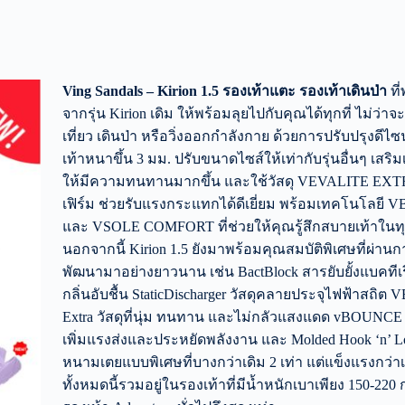
Ving Sandals – Kirion 1.5 รองเท้าแตะ รองเท้าเดินป่า
ที
จากรุ่น Kirion เดิม ให้พร้อมลุยไปกับคุณได้ทุกที่ ไม่ว่าจ
เที่ยว เดินป่า หรือวิ่งออกกำลังกาย ด้วยการปรับปรุงดีไ
เท้าหนาขึ้น 3 มม. ปรับขนาดไซส์ให้เท่ากับรุ่นอื่นๆ เส
ให้มีความทนทานมากขึ้น และใช้วัสดุ VEVALITE EXTRA
เฟิร์ม ช่วยรับแรงกระแทกได้ดีเยี่ยม พร้อมเทคโนโลยี
และ VSOLE COMFORT ที่ช่วยให้คุณรู้สึกสบายเท้าในทุ
นอกจากนี้ Kirion 1.5 ยังมาพร้อมคุณสมบัติพิเศษที่ผ่านก
พัฒนามาอย่างยาวนาน เช่น BactBlock สารยับยั้งแบคทีเร
กลิ่นอับชื้น StaticDischarger วัสดุคลายประจุไฟฟ้าสถิต
Extra วัสดุที่นุ่ม ทนทาน และไม่กลัวแสงแดด vBOUNCE Pl
เพิ่มแรงส่งและประหยัดพลังงาน และ Molded Hook ‘n’ L
หนามเตยแบบพิเศษที่บางกว่าเดิม 2 เท่า แต่แข็งแรงกว่าเด
ทั้งหมดนี้รวมอยู่ในรองเท้าที่มีน้ำหนักเบาเพียง 150-220 