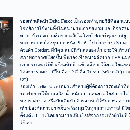
รองเท้าเดินป่า Delta Force
เป็นรองเท้ายุทธวิธีที่ออกแบ
โจทย์การใช้งานทั้งในสนามรบ ภาคสนาม และกิจกรรม
ต่างๆ ตัวรองเท้าผลิตจากหนังไมโครไฟเบอร์คุณภาพสูง 
ทนทานและยืดหยุ่นกว่าหนัง PU ทั่วไป ด้านข้างเสริมค
ด้วยผ้า Cordura ที่มีคุณสมบัติกันละอองน้ำ ช่วยให้เท้า
สภาพอากาศเปียกชื้น พื้นรองเท้าหนาผลิตจาก EVA นุ่ม
แรงกระแทกได้ดี พร้อมซิปด้านข้างที่ช่วยให้สวมใส่แล
ได้อย่างรวดเร็ว มีให้เลือก 2 สี คือ สีทราย (หนังกลับ) แล
เงา)
รองเท้า Delta Force เหมาะสำหรับผู้ที่ต้องการรองเท้าที
รองรับการใช้งานหนัก น้ำหนักเบา และสวมใส่สบาย ไม่ว
ทหาร ตำรวจ หรือนักเดินป่า ตัวรองเท้าได้รับการออกแ
เท้า ป้องกันการบาดเจ็บ พร้อมลุยในทุกสถานการณ์ มีไซส
ตั้งแต่ 38 – 45 โดยสามารถเทียบไซส์จากรองเท้าผ้าใบที่
ได้เลย