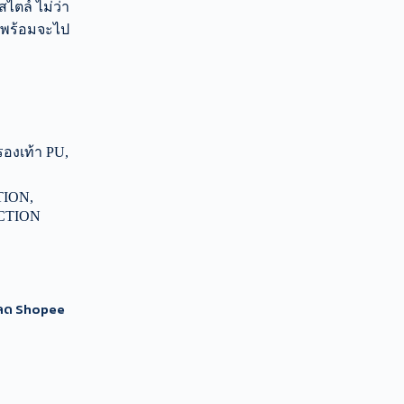
ไตล์ ไม่ว่า
็พร้อมจะไป
รองเท้า PU,
TION,
CTION
นลด Shopee