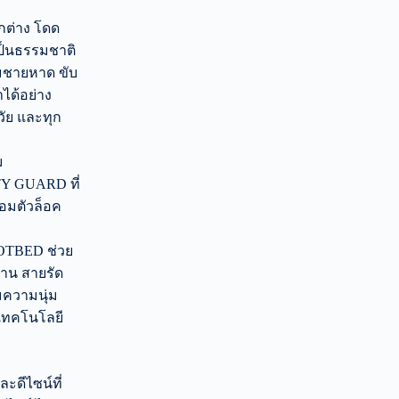
กต่าง โดด
เป็นธรรมชาติ
ิมชายหาด ขับ
ำได้อย่าง
วัย และทุก
ม
TY GUARD ที่
้อมตัวล็อค
OTBED ช่วย
ทาน สายรัด
มความนุ่ม
เทคโนโลยี
ะดีไซน์ที่