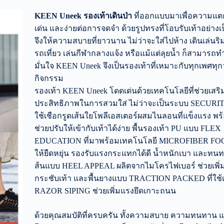
KEEN Uneek
รองเท้าเดินป่า
ที่ออกแบบมาเพื่อความแต
เด่น และง่ายต่อการจดจำ ด้วยรูปทรงที่โอบรับเท้าอย่าง
จึงให้ความสบายที่ยาวนาน ไม่ว่าจะใส่ไปห้าง เดินเล่นร
รถเที่ยว เล่นกีฬากลางแจ้ง หรือแม้แต่ลุยน้ำ ก็สามารถท
มั่นใจ KEEN Uneek จึงเป็นรองเท้าที่เหมาะกับทุกเพศทุก
กิจกรรม
รองเท้า KEEN Uneek โดดเด่นด้วยเทคโนโลยีที่ช่วยเสริ
ประสิทธิภาพในการสวมใส่ ไม่ว่าจะเป็นระบบ SECURI
ใช้เชือกรูดเส้นใยโพลีเอสเตอร์ผสมไนลอนที่แข็งแรง พร
ช่วยปรับให้เข้ากับเท้าได้ง่าย พื้นรองเท้า PU แบบ FLEX
EDUCATION ที่มาพร้อมเทคโนโลยี MICROFIBER FO
ให้ยืดหยุ่น รองรับแรงกระแทกได้ดี น้ำหนักเบา และทน
ส้นแบบ HEEL APPEAL ผลิตจากไมโครไฟเบอร์ ช่วยเพิ่
กระชับเท้า และพื้นยางแบบ TRACTION PACKED ที่ใช้
RAZOR SIPING ช่วยเพิ่มแรงยึดเกาะถนน
ด้วยคุณสมบัติที่ครบครัน ทั้งความสบาย ความทนทาน แล