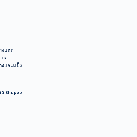
แสงแดด
งาน
บางและแข็ง
นลด Shopee