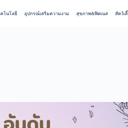
ทคโนโลยี
อุปกรณ์เสริมความงาม
สุขภาพ&ฟิตเนส
สัตว์เลี