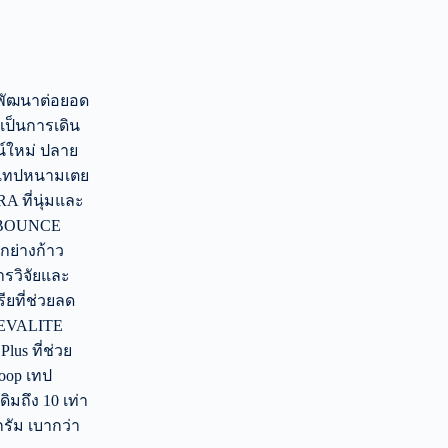
่พัฒนาต่อยอด
ะเป็นการเดิน
ซน์ใหม่ ปลาย
ริมเทปหนามเตย
 ที่นุ่มและ
 VBOUNCE
กย่างก้าว
ารวิจัยและ
ียที่ช่วยลด
 VEVALITE
us ที่ช่วย
oop เทป
ิมถึง 10 เท่า
กรัม เบากว่า