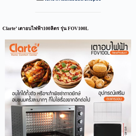
Clarte’ เตาอบไฟฟ้า100ลิตร รุ่น FOV100L