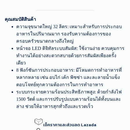
คุณสมบัติสินค้า
ความจุขนาดใหญ่ 32 ลิตร: เหมาะสำหรับการประกอบ
อาหารในปริมาณมาก รองรับความต้องการของ
ครอบครัวขนาดกลางถึงใหญ่
หน้าจอ LED ดิจิทัลระบบสัมผัส: ใช้งานง่าย ควบคุมการ
ทำงานได้อย่างสะดวกสบายด้วยการสัมผัสเพียงครั้ง
เดียว
8 ฟังก์ชันการประกอบอาหาร: มีโหมดการทำอาหารที่
หลากหลาย เช่น อบไก่ เค้ก พิซซ่า และละลายน้ำแข็ง
ตอบโจทย์ทุกความต้องการในการทำอาหาร
ระบบกระจายความร้อนประสิทธิภาพสูง: ด้วยกำลังไฟ
1500 วัตต์ และการปรับรูปแบบความร้อนได้ทั้งบนและ
ล่าง ช่วยให้อาหารสุกทั่วถึงและรวดเร็ว
เช็คราคาและส่วนลด Lazada