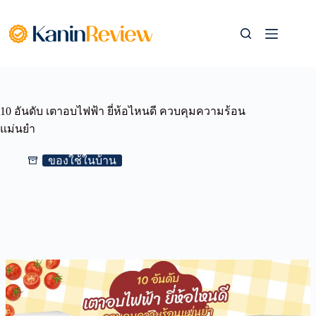
Skip
to
content
10 อันดับ เตาอบไฟฟ้า ยี่ห้อไหนดี ควบคุมความร้อน
แม่นยำ
ของใช้ในบ้าน