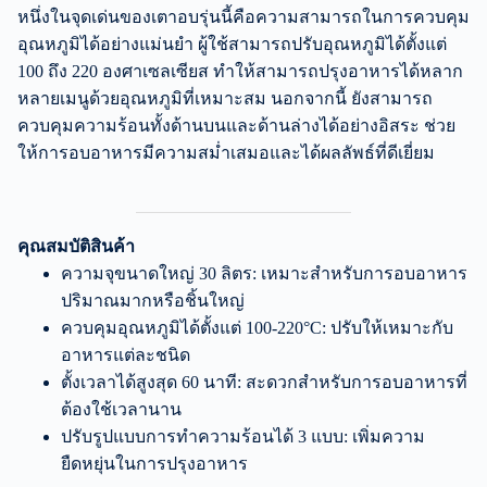
หนึ่งในจุดเด่นของเตาอบรุ่นนี้คือความสามารถในการควบคุม
อุณหภูมิได้อย่างแม่นยำ ผู้ใช้สามารถปรับอุณหภูมิได้ตั้งแต่
100 ถึง 220 องศาเซลเซียส ทำให้สามารถปรุงอาหารได้หลาก
หลายเมนูด้วยอุณหภูมิที่เหมาะสม นอกจากนี้ ยังสามารถ
ควบคุมความร้อนทั้งด้านบนและด้านล่างได้อย่างอิสระ ช่วย
ให้การอบอาหารมีความสม่ำเสมอและได้ผลลัพธ์ที่ดีเยี่ยม
คุณสมบัติสินค้า
ความจุขนาดใหญ่ 30 ลิตร: เหมาะสำหรับการอบอาหาร
ปริมาณมากหรือชิ้นใหญ่
ควบคุมอุณหภูมิได้ตั้งแต่ 100-220°C: ปรับให้เหมาะกับ
อาหารแต่ละชนิด
ตั้งเวลาได้สูงสุด 60 นาที: สะดวกสำหรับการอบอาหารที่
ต้องใช้เวลานาน
ปรับรูปแบบการทำความร้อนได้ 3 แบบ: เพิ่มความ
ยืดหยุ่นในการปรุงอาหาร