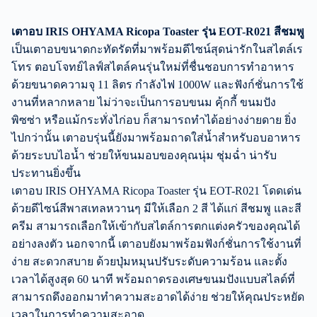
เตาอบ IRIS OHYAMA Ricopa Toaster รุ่น EOT-R021 สีชมพู
เป็นเตาอบขนาดกะทัดรัดที่มาพร้อมดีไซน์สุดน่ารักในสไตล์เร
โทร ตอบโจทย์ไลฟ์สไตล์คนรุ่นใหม่ที่ชื่นชอบการทำอาหาร
ด้วยขนาดความจุ 11 ลิตร กำลังไฟ 1000W และฟังก์ชั่นการใช้
งานที่หลากหลาย ไม่ว่าจะเป็นการอบขนม คุ้กกี้ ขนมปัง
พิซซ่า หรือแม้กระทั่งไก่อบ ก็สามารถทำได้อย่างง่ายดาย ยิ่ง
ไปกว่านั้น เตาอบรุ่นนี้ยังมาพร้อมถาดใส่น้ำสำหรับอบอาหาร
ด้วยระบบไอน้ำ ช่วยให้ขนมอบของคุณนุ่ม ชุ่มฉ่ำ น่ารับ
ประทานยิ่งขึ้น
เตาอบ IRIS OHYAMA Ricopa Toaster รุ่น EOT-R021 โดดเด่น
ด้วยดีไซน์สีพาสเทลหวานๆ มีให้เลือก 2 สี ได้แก่ สีชมพู และสี
ครีม สามารถเลือกให้เข้ากับสไตล์การตกแต่งครัวของคุณได้
อย่างลงตัว นอกจากนี้ เตาอบยังมาพร้อมฟังก์ชั่นการใช้งานที่
ง่าย สะดวกสบาย ด้วยปุ่มหมุนปรับระดับความร้อน และตั้ง
เวลาได้สูงสุด 60 นาที พร้อมถาดรองเศษขนมปังแบบสไลด์ที่
สามารถดึงออกมาทำความสะอาดได้ง่าย ช่วยให้คุณประหยัด
เวลาในการทำความสะอาด