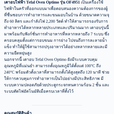
เตาอบไฟฟ้า Tefal Oven Optimo รุ่น OF4951
เป็นเครื่องใช้
ไฟฟ้าในครัวที่ออกแบบมาเพื่อตอบสนองความต้องการของผู้
ที่ชื่นชอบการทำอาหารและขนมอบในบ้าน ด้วยขนาดความจุ
ถึง 60 ลิตร และกำลังไฟ 2,200 วัตต์ ทำให้สามารถรองรับการ
ทำอาหารได้หลากหลายประเภทและปริมาณมาก เตาอบรุ่นนี้
มาพร้อมกับฟังก์ชั่นการทำอาหารที่หลากหลายถึง 7 ระบบ ซึ่ง
ครอบคลุมตั้งแต่การอบขนม การย่าง ไปจนถึงการละลายน้ำ
แข็ง ทำให้ผู้ใช้สามารถปรุงอาหารได้อย่างหลากหลายและมี
ความยืดหยุ่นสูง
นอกจากนี้ เตาอบ Tefal Oven Optimo ยังมีระบบควบคุม
อุณหภูมิที่แม่นยำ สามารถตั้งอุณหภูมิได้ตั้งแต่ 100°C ถึง
240°C พร้อมตัวตั้งเวลาที่สามารถตั้งได้สูงสุดถึง 120 นาที ช่วย
ให้การควบคุมการทำอาหารเป็นไปอย่างมีประสิทธิภาพ มี
ระบบความปลอดภัยด้วยประตูกระจกทนความร้อน 2 ชั้น และ
ระบบตัดไฟอัตโนมัติเมื่อครบเวลาที่ตั้งไว้
คุณสมบัติสินค้า