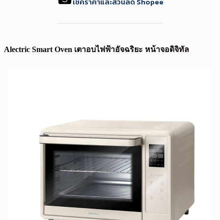
เช็คราคาและส่วนลด Shopee
Alectric Smart Oven เตาอบไฟฟ้าอัจฉริยะ หน้าจอดิจิทัล