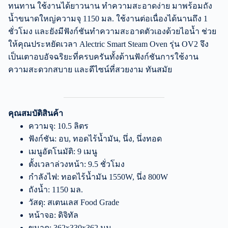
ทนทาน ใช้งานได้ยาวนาน ทำความสะอาดง่าย มาพร้อมถัง
น้ำขนาดใหญ่ความจุ 1150 มล. ใช้งานต่อเนื่องได้นานถึง 1
ชั่วโมง และยังมีฟังก์ชันทำความสะอาดตัวเองด้วยไอน้ำ ช่วย
ให้คุณประหยัดเวลา Alectric Smart Steam Oven รุ่น OV2 จึง
เป็นเตาอบอัจฉริยะที่ครบครันทั้งด้านฟังก์ชันการใช้งาน
ความสะดวกสบาย และดีไซน์ที่สวยงาม ทันสมัย
คุณสมบัติสินค้า
ความจุ: 10.5 ลิตร
ฟังก์ชัน: อบ, ทอดไร้น้ำมัน, นึ่ง, นึ่งทอด
เมนูอัตโนมัติ: 9 เมนู
ตั้งเวลาล่วงหน้า: 9.5 ชั่วโมง
กำลังไฟ: ทอดไร้น้ำมัน 1550W, นึ่ง 800W
ถังน้ำ: 1150 มล.
วัสดุ: สเตนเลส Food Grade
หน้าจอ: ดิจิทัล
ขนาด: 362x330x362 มม.