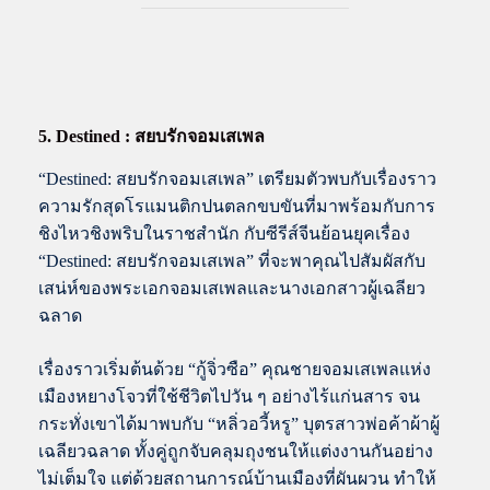
5. Destined : สยบรักจอมเสเพล
“Destined: สยบรักจอมเสเพล” เตรียมตัวพบกับเรื่องราว
ความรักสุดโรแมนติกปนตลกขบขันที่มาพร้อมกับการ
ชิงไหวชิงพริบในราชสำนัก กับซีรีส์จีนย้อนยุคเรื่อง
“Destined: สยบรักจอมเสเพล” ที่จะพาคุณไปสัมผัสกับ
เสน่ห์ของพระเอกจอมเสเพลและนางเอกสาวผู้เฉลียว
ฉลาด
เรื่องราวเริ่มต้นด้วย “กู้จิ่วซือ” คุณชายจอมเสเพลแห่ง
เมืองหยางโจวที่ใช้ชีวิตไปวัน ๆ อย่างไร้แก่นสาร จน
กระทั่งเขาได้มาพบกับ “หลิ่วอวี้หรู” บุตรสาวพ่อค้าผ้าผู้
เฉลียวฉลาด ทั้งคู่ถูกจับคลุมถุงชนให้แต่งงานกันอย่าง
ไม่เต็มใจ แต่ด้วยสถานการณ์บ้านเมืองที่ผันผวน ทำให้