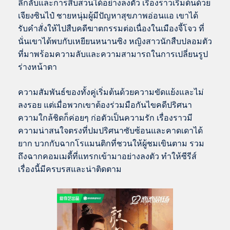
ลึกลับและการสืบสวนได้อย่างลงตัว เรื่องราวเริ่มต้นด้วย
เจียงซินไป๋ ชายหนุ่มผู้มีปัญหาสุขภาพอ่อนแอ เขาได้
รับคำสั่งให้ไปสืบคดีฆาตกรรมต่อเนื่องในเมืองจี้โจว ที่
นั่นเขาได้พบกับเหยียนหนานซิง หญิงสาวนักสืบปลอมตัว
ที่มาพร้อมความลับและความสามารถในการเปลี่ยนรูป
ร่างหน้าตา
ความสัมพันธ์ของทั้งคู่เริ่มต้นด้วยความขัดแย้งและไม่
ลงรอย แต่เมื่อพวกเขาต้องร่วมมือกันไขคดีปริศนา
ความใกล้ชิดก็ค่อยๆ ก่อตัวเป็นความรัก เรื่องราวมี
ความน่าสนใจตรงที่ปมปริศนาซับซ้อนและคาดเดาได้
ยาก บวกกับฉากโรแมนติกที่ชวนให้ผู้ชมเขินตาม รวม
ถึงฉากคอมเมดี้ที่แทรกเข้ามาอย่างลงตัว ทำให้ซีรีส์
เรื่องนี้มีครบรสและน่าติดตาม