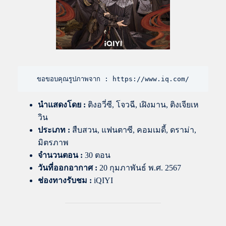
ขอขอบคุณรูปภาพจาก : https://www.iq.com/
นำแสดงโดย
:
ติงอวี่ซี, โจวฉี, เฝิงมาน, ติงเจียเห
วิน
ประเภท :
สืบสวน, แฟนตาซี, คอมเมดี้, ดราม่า,
มิตรภาพ
จำนวนตอน :
30 ตอน
วันที่ออกอากาศ :
20 กุมภาพันธ์ พ.ศ. 2567
ช่องทางรับชม :
iQIYI