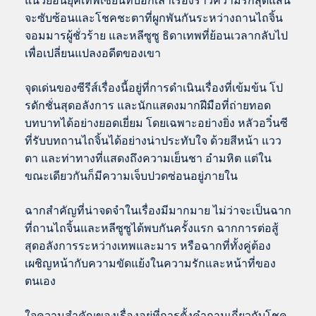
แนวย้อนยุคเทพเซียนที่บอกเล่าเรื่องราวความรักสุดแสน
จะซับซ้อนและโชคชะตาที่ผูกพันกันระหว่างถานไถจิ้น
จอมมารผู้ชั่วร้าย และหลีซูซู ธิดาเทพที่ย้อนเวลากลับไป
เพื่อเปลี่ยนแปลงอดีตของเขา
จุดเด่นของซีรีส์เรื่องนี้อยู่ที่การดำเนินเรื่องที่เข้มข้น โป
รดักชั่นสุดอลังการ และนักแสดงมากฝีมือที่ถ่ายทอด
บทบาทได้อย่างยอดเยี่ยม โดยเฉพาะอย่างยิ่ง หลัวอวิ๋นซี
ที่รับบทถานไถจิ้นได้อย่างน่าประทับใจ ด้วยสีหน้า แวว
ตา และท่าทางที่แสดงถึงความเย็นชา อำมหิต แต่ใน
ขณะเดียวกันก็มีความเจ็บปวดซ่อนอยู่ภายใน
ฉากสำคัญที่น่าจดจำในเรื่องมีมากมาย ไม่ว่าจะเป็นฉาก
ที่ถานไถจิ้นและหลีซูซูได้พบกันครั้งแรก ฉากการต่อสู้
สุดอลังการระหว่างเทพและมาร หรือฉากที่ทั้งคู่ต้อง
เผชิญหน้ากับความขัดแย้งในความรักและหน้าที่ของ
ตนเอง
ใจความสำคัญของเรื่องอยู่ที่การตั้งคำถามเกี่ยวกับโชค