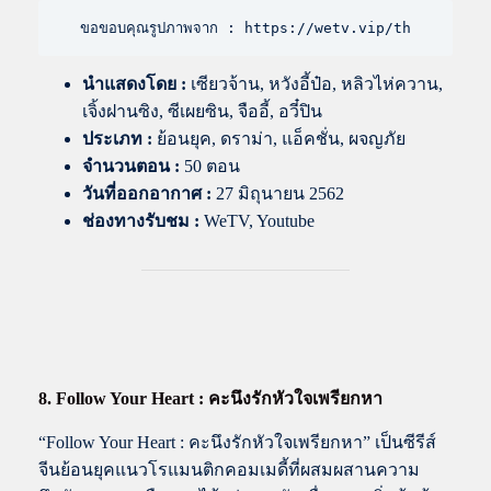
ขอขอบคุณรูปภาพจาก : https://wetv.vip/th
นำแสดงโดย
:
เซียวจ้าน, หวังอี้ป๋อ, หลิวไห่ควาน,
เจิ้งฝานซิง, ซีเผยซิน, จืออี้, อวี๋ปิน
ประเภท :
ย้อนยุค, ดราม่า, แอ็คชั่น, ผจญภัย
จำนวนตอน :
50 ตอน
วันที่ออกอากาศ :
27 มิถุนายน 2562
ช่องทางรับชม :
WeTV, Youtube
8. Follow Your Heart : คะนึงรักหัวใจเพรียกหา
“Follow Your Heart : คะนึงรักหัวใจเพรียกหา” เป็นซีรีส์
จีนย้อนยุคแนวโรแมนติกคอมเมดี้ที่ผสมผสานความ