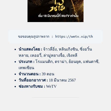
ขอขอบคุณรูปภาพจาก : https://wetv.vip/th
นำแสดงโดย
:
จ้าวลี่อิ่ง, หลินเกิงซิน, ซิ่งอวิ๋น
หลาย, เหออวี่, ล่ามู่หยางจื่อ, เจิงหลี
ประเภท :
โรแมนติก, ดราม่า, ย้อนยุค, แฟนตาซี,
เทพเซียน
จำนวนตอน :
39 ตอน
วันที่ออกอากาศ :
18 มีนาคม 2567
ช่องทางรับชม :
WeTV