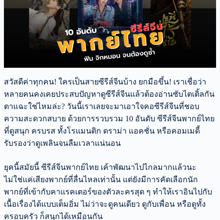
สวัสดีค่าทุกคน! ใครเป็นสายซีรีส์จีนบ้าง ยกมือขึ้น! เราเชื่อว่า
หลายคนคงเคยประสบปัญหาดูซีรีส์จีนแล้วต้องอ่านซับไตเติ้ลกัน
ตาแฉะใช่ไหมล่ะ? วันนี้เราเลยจะมาเอาใจคอซีรีส์จีนที่ชอบ
ความสะดวกสบาย ด้วยการรวบรวม 10 อันดับ ซีรีส์จีนพากย์ไทย
ที่ดูสนุก ครบรส ทั้งโรแมนติก ดราม่า แอคชั่น หรือคอมเมดี้
รับรองว่าดูเพลินจนลืมเวลาแน่นอน
ยุคนี้สมัยนี้ ซีรีส์จีนพากย์ไทย เค้าพัฒนาไปไกลมากแล้วนะ
ไม่ใช่แค่เสียงพากย์ที่ลื่นไหลเท่านั้น แต่ยังมีการคัดเลือกนัก
พากย์ที่เข้ากับคาแรคเตอร์ของตัวละครสุด ๆ ทำให้เราอินไปกับ
เนื้อเรื่องได้แบบเต็มอิ่ม ไม่ว่าจะดูคนเดียว ดูกับเพื่อน หรือดูทั้ง
ครอบครัว ก็สนุกได้เหมือนกัน