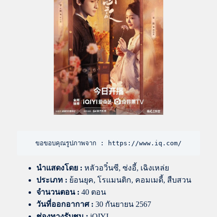
ขอขอบคุณรูปภาพจาก : https://www.iq.com/
นำแสดงโดย
:
หลัวอวิ๋นซี, ซ่งอี้, เฉิงเหล่ย
ประเภท :
ย้อนยุค, โรแมนติก, คอมเมดี้, สืบสวน
จำนวนตอน :
40 ตอน
วันที่ออกอากาศ :
30 กันยายน 2567
ช่องทางรับชม :
iQIYI