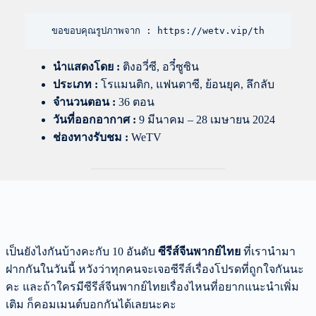
ขอขอบคุณรูปภาพจาก : https://wetv.vip/th
นำแสดงโดย
:
ติงอวี่ซี, อวี๋ซูซิน
ประเภท :
โรแมนติก, แฟนตาซี, ย้อนยุค, ลึกลับ
จำนวนตอน :
36 ตอน
วันที่ออกอากาศ :
9 มีนาคม – 28 เมษายน 2024
ช่องทางรับชม :
WeTV
เป็นยังไงกันบ้างคะกับ 10 อันดับ
ซีรีส์จีนพากย์ไทย
ที่เรานำมา
ฝากกันในวันนี้ หวังว่าทุกคนจะเจอซีรีส์เรื่องโปรดที่ถูกใจกันนะ
คะ และถ้าใครมีซีรีส์จีนพากย์ไทยเรื่องไหนที่อยากแนะนำเพิ่ม
เติม ก็คอมเมนต์บอกกันได้เลยนะคะ