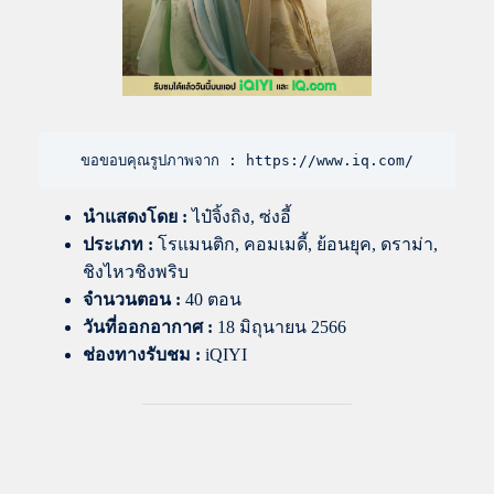
ขอขอบคุณรูปภาพจาก : https://www.iq.com/
นำแสดงโดย
:
ไป๋จิ้งถิง, ซ่งอี้
ประเภท :
โรแมนติก, คอมเมดี้, ย้อนยุค, ดราม่า,
ชิงไหวชิงพริบ
จำนวนตอน :
40 ตอน
วันที่ออกอากาศ :
18 มิถุนายน 2566
ช่องทางรับชม :
iQIYI