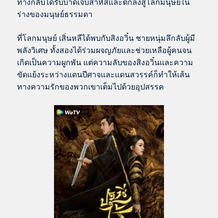
ทางกลับได้รับบาดเจ็บสาหัสและตกลงสู่โลกมนุษย์ใน
ร่างของมนุษย์ธรรมดา
ที่โลกมนุษย์ เสิ่นหลีได้พบกับสิงอวิ๋น ชายหนุ่มลึกลับผู้มี
พลังวิเศษ ทั้งสองได้ร่วมผจญภัยและช่วยเหลือผู้คนจน
เกิดเป็นความผูกพัน แต่ความลับของสิงอวิ๋นและความ
ขัดแย้งระหว่างแดนปีศาจและแดนสวรรค์ก็ทำให้เส้น
ทางความรักของพวกเขาเต็มไปด้วยอุปสรรค