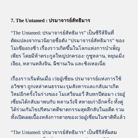
7. The Untamed : ปรมาจารย์ลัทธิมาร
“The Untamed: ปรมาจารย์ลัทธิมาร” เป็นซีรีส์จีนที่
ดัดแปลงจากนวนิยายชื่อดัง “ปรมาจารย์ลัทธิมาร” ของ
โม่เซียงถงซิ่ว เรื่องราวเกิดขึ้นในโลกแห่งการบำเพ็ญ
เพียร โดยมีห้าตระกูลใหญ่ปกครอง: กูซูหลาน, หยุนเมิ่ง
เจียง, หลานหลิงจิน, ฉีซานเวิน และชิงเหอเนี่ย
เรื่องราวเริ่มต้นเมื่อ เว่ยอู๋เซี่ยน ปรมาจารย์แห่งการใช้
อวิชชา ถูกเหล่าคนธรรมะรุมสังหารและกลับมาเกิด
ใหม่อีกครั้งในร่างของ โมเสวียนอวี่ สิบหกปีต่อมา เว่ยอู๋
เซี่ยนได้กลับมาพบกับ หลานวั่งจี สหายเก่าอีกครั้ง ทั้งคู่
ได้ร่วมกันไขปริศนาคดีฆาตกรรมสุดลึกลับในอดีต รวม
ทั้งเปิดเผยเบื้องหลังการตายของเว่ยอู๋เซี่ยนในชาติที่แล้ว
“The Untamed: ปรมาจารย์ลัทธิมาร” เป็นซีรีส์ที่ผสม