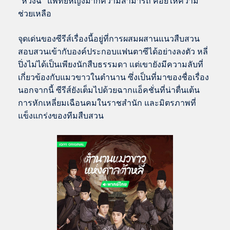
“หวังฉี” แพทย์หญิงมากความสามารถ คอยให้ความ
ช่วยเหลือ
จุดเด่นของซีรีส์เรื่องนี้อยู่ที่การผสมผสานแนวสืบสวน
สอบสวนเข้ากับองค์ประกอบแฟนตาซีได้อย่างลงตัว หลี่
ปิ่งไม่ได้เป็นเพียงนักสืบธรรมดา แต่เขายังมีความลับที่
เกี่ยวข้องกับแมวขาวในตำนาน ซึ่งเป็นที่มาของชื่อเรื่อง
นอกจากนี้ ซีรีส์ยังเต็มไปด้วยฉากแอ็คชั่นที่น่าตื่นเต้น
การหักเหลี่ยมเฉือนคมในราชสำนัก และมิตรภาพที่
แข็งแกร่งของทีมสืบสวน