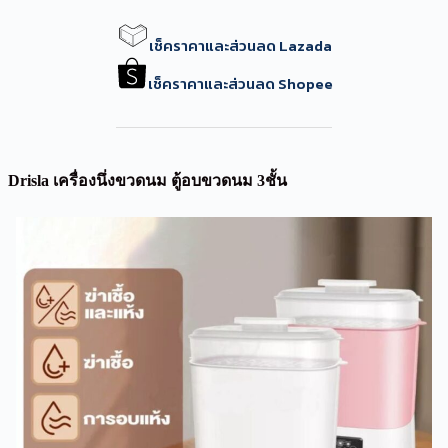
เช็คราคาและส่วนลด Lazada
เช็คราคาและส่วนลด Shopee
Drisla เครื่องนึ่งขวดนม ตู้อบขวดนม 3ชั้น