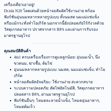
เครื่องเดียวเอาอยู่!
Dr.isla N20 โดดเด่นด้วยหน้าจอสัมผัสใช้งานง่าย พร้อม
ฟังก์ชันอุ่นนมหลากหลายรูปแบบ ทั้งนมสด นมแม่แช่แข็ง
หรือแม้กระทั่งทำโยเกิร์ต นอกจากนี้ยังปลอดภัยไร้กังวลด้วย
วัสดุเกรดอาหาร ปราศจากสาร BPA และผ่านการรับรอง
มาตรฐานยุโรป
คุณสมบัติสินค้า
4in1 ครบเครื่องเรื่องการดูแลลูกน้อย: อุ่นนม/น้ำ, นึ่ง
ขวดนม, ฆ่าเชื้อ, ต้มไข่
อุ่นนมหลากหลายรูปแบบ: นมสด, นมแม่แช่แข็ง, ทำโย
เกิร์ต
หน้าจอสัมผัสอัจฉริยะ: ใช้งานง่าย สะดวกสบาย
ระบบความปลอดภัย: ตัดไฟอัตโนมัติ, วัสดุเกรดอาหาร
ปลอดสาร BPA, ผ่านมาตรฐานยุโรป
ฟังก์ชันอื่นๆ: โหมดละลายน้ำแข็ง, โหมดอุ่นอาหาร,
โหมดต้มเร็ว