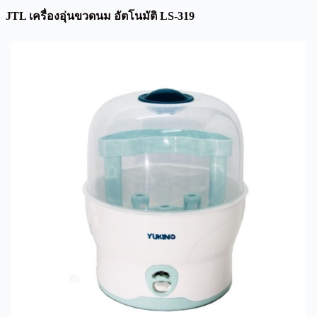
JTL เครื่องอุ่นขวดนม อัตโนมัติ LS-319