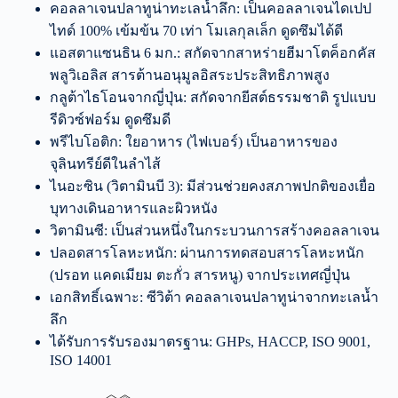
คอลลาเจนปลาทูน่าทะเลน้ำลึก: เป็นคอลลาเจนไดเปป
ไทด์ 100% เข้มข้น 70 เท่า โมเลกุลเล็ก ดูดซึมได้ดี
แอสตาแซนธิน 6 มก.: สกัดจากสาหร่ายฮีมาโตค็อกคัส
พลูวิเอลิส สารต้านอนุมูลอิสระประสิทธิภาพสูง
กลูต้าไธโอนจากญี่ปุ่น: สกัดจากยีสต์ธรรมชาติ รูปแบบ
รีดิวซ์ฟอร์ม ดูดซึมดี
พรีไบโอติก: ใยอาหาร (ไฟเบอร์) เป็นอาหารของ
จุลินทรีย์ดีในลำไส้
ไนอะซิน (วิตามินบี 3): มีส่วนช่วยคงสภาพปกติของเยื่อ
บุทางเดินอาหารและผิวหนัง
วิตามินซี: เป็นส่วนหนึ่งในกระบวนการสร้างคอลลาเจน
ปลอดสารโลหะหนัก: ผ่านการทดสอบสารโลหะหนัก
(ปรอท แคดเมียม ตะกั่ว สารหนู) จากประเทศญี่ปุ่น
เอกสิทธิ์เฉพาะ: ซีวิต้า คอลลาเจนปลาทูน่าจากทะเลน้ำ
ลึก
ได้รับการรับรองมาตรฐาน: GHPs, HACCP, ISO 9001,
ISO 14001