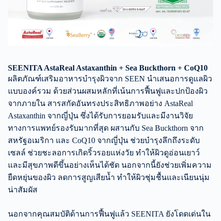
SEENITA AstaReal Astaxanthin + Sea Buckthorn + CoQ10
ผลิตภัณฑ์เสริมอาหารบำรุงผิวจาก SEEN นำเสนอการดูแลผิว
แบบองค์รวม ด้วยส่วนผสมหลักที่เน้นการฟื้นฟูและปกป้องผิว
จากภายใน สารสกัดอันทรงประสิทธิภาพอย่าง AstaReal
Astaxanthin จากญี่ปุ่น ซึ่งได้รับการยอมรับและมีงานวิจัย
ทางการแพทย์รองรับมากที่สุด ผสานกับ Sea Buckthorn จาก
สหรัฐอเมริกา และ CoQ10 จากญี่ปุ่น ช่วยบำรุงลึกถึงระดับ
เซลล์ ช่วยชะลอการเกิดริ้วรอยแห่งวัย ทำให้ผิวดูอ่อนเยาว์
และมีสุขภาพดีขึ้นอย่างเห็นได้ชัด นอกจากนี้ยังช่วยเพิ่มความ
ยืดหยุ่นของผิว ลดการสูญเสียน้ำ ทำให้ผิวชุ่มชื้นและเนียนนุ่ม
น่าสัมผัส
นอกจากคุณสมบัติด้านการฟื้นฟูแล้ว SEENITA ยังโดดเด่นใน