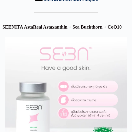
SEENITA AstaReal Astaxanthin + Sea Buckthorn + CoQ10