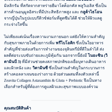
มิลลิกรัม ที่สกัดจากสาหร่ายฮีมาโตค็อกคัส พลูวิเอลิส ซึ่งเป็น
สารต้านอนุมูลอิสระที่มีประสิทธิภาพสูง และ
กลูต้าไธโอน
จากญี่ปุ่นในรูปแบบรีดิวซ์ฟอร์มที่ดูดซึมได้ดี ช่วยให้ผิวแลดู
กระจ่างใสขึ้น
ไม่เพียงแต่เน้นเรื่องความงามภายนอก แต่ยังให้ความสำคัญ
กับสุขภาพภายในด้วยการเพิ่ม
พรีไบโอติก
ซึ่งเป็นใยอาหาร
สำคัญที่ช่วยส่งเสริมการทำงานของจุลินทรีย์ที่ดีในลำไส้ ส่ง
ผลดีต่อระบบขับถ่ายและภูมิคุ้มกัน นอกจากนี้ยังมี
ไนอะซิน (วิ
ตามินบี 3)
ที่มีส่วนช่วยคงสภาพปกติของเยื่อบุทางเดินอาหาร
และผิวหนัง และ
วิตามินซี
ซึ่งเป็นส่วนสำคัญในกระบวนการ
สร้างคอลลาเจนของร่างกาย ด้วยส่วนผสมที่ลงตัวเหล่านี้
Zeavita Collagen Astaxanthin & Gluta + Prebiotic จึงเป็นทาง
เลือกสำหรับผู้ที่ต้องการดูแลผิวและสุขภาพแบบองค์รวม
คุณสมบัติสินค้า