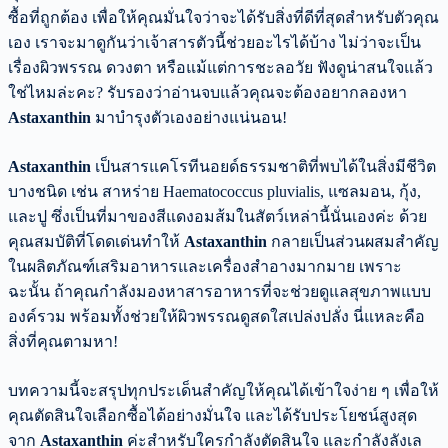
ซื้อที่ถูกต้อง เพื่อให้คุณมั่นใจว่าจะได้รับสิ่งที่ดีที่สุดสำหรับตัวคุณ
เอง เราจะมาดูกันว่าเจ้าสารตัวนี้ช่วยอะไรได้บ้าง ไม่ว่าจะเป็น
เรื่องผิวพรรณ ดวงตา หรือแม้แต่การชะลอวัย ฟังดูน่าสนใจแล้ว
ใช่ไหมล่ะคะ? รับรองว่าอ่านจบแล้วคุณจะต้องอยากลองหา
Astaxanthin
มาบำรุงตัวเองอย่างแน่นอน!
Astaxanthin
เป็นสารแคโรทีนอยด์ธรรมชาติที่พบได้ในสิ่งมีชีวิต
บางชนิด เช่น สาหร่าย Haematococcus pluvialis, แซลมอน, กุ้ง,
และปู ซึ่งเป็นที่มาของสีแดงอมส้มในสัตว์เหล่านี้นั่นเองค่ะ ด้วย
คุณสมบัติที่โดดเด่นทำให้
Astaxanthin
กลายเป็นส่วนผสมสำคัญ
ในผลิตภัณฑ์เสริมอาหารและเครื่องสำอางมากมาย เพราะ
ฉะนั้น ถ้าคุณกำลังมองหาสารอาหารที่จะช่วยดูแลสุขภาพแบบ
องค์รวม พร้อมทั้งช่วยให้ผิวพรรณดูสดใสเปล่งปลั่ง นี่แหละคือ
สิ่งที่คุณตามหา!
บทความนี้จะสรุปทุกประเด็นสำคัญให้คุณได้เข้าใจง่าย ๆ เพื่อให้
คุณตัดสินใจเลือกซื้อได้อย่างมั่นใจ และได้รับประโยชน์สูงสุด
จาก
Astaxanthin
ค่ะสำหรับใครกำลังตัดสินใจ และกำลังลังเล