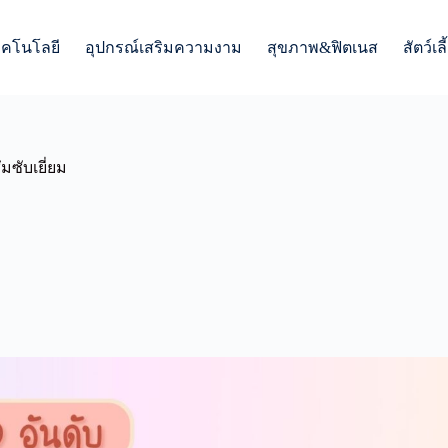
ทคโนโลยี
อุปกรณ์เสริมความงาม
สุขภาพ&ฟิตเนส
สัตว์เลี
ึมซับเยี่ยม