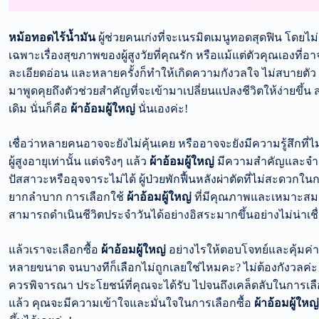
หม้อทอดไร้น้ำมัน
ผู้ช่วยคนเก่งที่จะเนรมิตเมนูทอดสุดฟิน โดยไม่
เฉพาะเรื่องสุขภาพของผู้สูงวัยที่คุณรัก หรือแม้แต่ตัวคุณเองที่อา
ละเอียดอ่อน และหลายครั้งก็ทำให้เกิดความกังวลใจ ไม่สบายตัว 
มาพูดคุยถึงตัวช่วยสำคัญที่จะเข้ามาเปลี่ยนแปลงชีวิตให้ง่ายขึ้น
เดิม นั่นก็คือ
ผ้าอ้อมผู้ใหญ่
นั่นเองค่ะ!
เชื่อว่าหลายคนอาจจะยังไม่คุ้นเคย หรืออาจจะยังมีความรู้สึกที่ไม
ผู้สูงอายุเท่านั้น แต่จริงๆ แล้ว
ผ้าอ้อมผู้ใหญ่
มีความสำคัญและจำเป็น
ปัสสาวะหรืออุจจาระไม่ได้ ผู้ป่วยพักฟื้นหลังผ่าตัดที่ไม่สะดวกใ
ยากลำบาก การเลือกใช้
ผ้าอ้อมผู้ใหญ่
ที่มีคุณภาพและเหมาะสมกั
สามารถดำเนินชีวิตประจำวันได้อย่างอิสระมากขึ้นอย่างไม่น่าเชื่
แล้วเราจะเลือกซื้อ
ผ้าอ้อมผู้ใหญ่
อย่างไรให้ตอบโจทย์และคุ้มค่าท
หลายขนาด จนบางทีก็เลือกไม่ถูกเลยใช่ไหมคะ? ไม่ต้องกังวลค่ะ
ควรพิจารณา ประโยชน์ที่คุณจะได้รับ ไปจนถึงเคล็ดลับในการเลือ
แล้ว คุณจะมีความเข้าใจและมั่นใจในการเลือกซื้อ
ผ้าอ้อมผู้ใหญ่