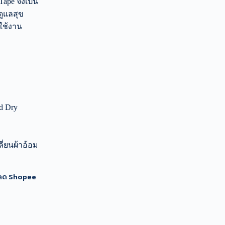
Tape จึงเป็น
ดูแลสุข
ใช้งาน
d Dry
ี่ยนผ้าอ้อม
นลด Shopee