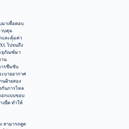
บมาเพื่อตอบ
ควบคุม
และคุ้มค่า
 XL ไปจนถึง
รจุภัณฑ์มา
้งาน
การซึมซับ
และระบายอากาศ
งแกนฝ้ายสอง
้องกันการไหล
ารออกแบบขอบ
างยืด ทำให้
ve สามารถดูด