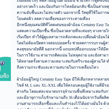
Diamond Dry ที่ผสานอยู่ในผ้าอ้อมนี้ ช่วยให้การดูดซับ
อย่างรวดเร็ว และป้องกันการไหลย้อนกลับ ซึ่งเป็นสาเหต
ความอับชื้นและไม่สบายตัว นอกจากนี้ วัสดุที่ใช้ในการผ
โยนต่อผิว ลดความเสี่ยงของการระคายเคือง
อีกหนึ่งคุณสมบัติที่โดดเด่นของผ้าอ้อม Certainty Easy T
แสดงความเปียกชื้น ซึ่งเป็นลวดลายที่จะค่อยๆ จางหายไป
เริ่มเปียก ทำให้ผู้ดูแลสามารถสังเกตและเปลี่ยนผ้าอ้อมไ
โดยไม่ต้องเปิดตรวจสอบบ่อยครั้ง ช่วยลดการรบกวนผู้สว
คงสุขอนามัยที่ดี นอกจากนี้ แถบเทปที่ออกแบบมาให้ม
ในการใช้งาน สามารถติดแน่น ไม่หลุดง่าย และยังสามา
ได้หลายครั้งตามความเหมาะสมกับสรีระของผู้สวมใส่ ทำ
ถึงความกระชับและความสบายในการเคลื่อนไหว
ผ้าอ้อมผู้ใหญ่ Certainty Easy Tape มีให้เลือกหลากหลาย
ไซส์ M, L และ XL-XXL เพื่อให้ครอบคลุมผู้ใช้งานที่มี
ต่างกัน โดยแต่ละขนาดบรรจุจำนวนชิ้นที่เหมาะสมกับก
และมีอายุการเก็บรักษานานถึง 36 เดือนนับจากวันที่ผลิต ท
งานสามารถเลือกซื้อและเก็บสำรองไว้ได้อย่างมั่นใจ ด้วย