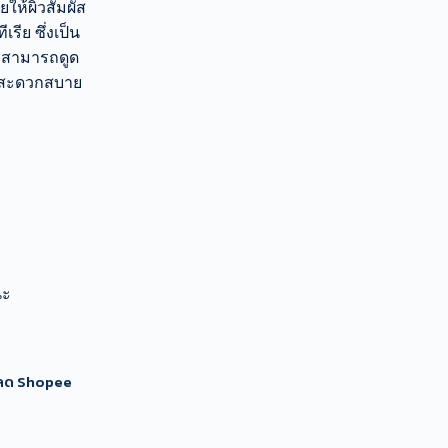
ให้ผิวสัมผัส
ีย ซึ่งเป็น
 สามารถดูด
และสะดวกสบาย
นะ
นลด Shopee