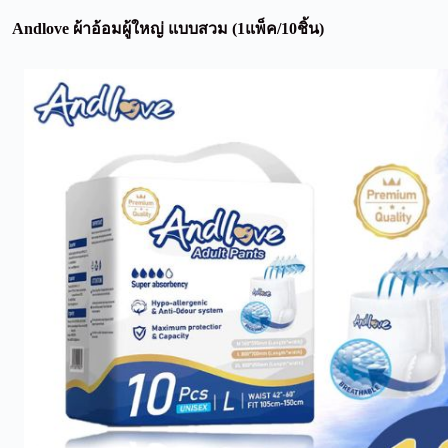
Andlove ผ้าอ้อมผู้ใหญ่ แบบสวม (1แพ็ค/10ชิ้น)