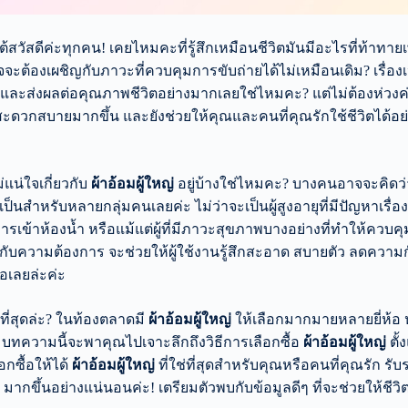
ต้สวัสดีค่ะทุกคน! เคยไหมคะที่รู้สึกเหมือนชีวิตมันมีอะไรที่ท้าทาย
จจะต้องเผชิญกับภาวะที่ควบคุมการขับถ่ายได้ไม่เหมือนเดิม? เรื่องเหล
และส่งผลต่อคุณภาพชีวิตอย่างมากเลยใช่ไหมคะ? แต่ไม่ต้องห่วงค่ะ
 สะดวกสบายมากขึ้น และยังช่วยให้คุณและคนที่คุณรักใช้ชีวิตได้อย่า
่แน่ใจเกี่ยวกับ
ผ้าอ้อมผู้ใหญ่
อยู่บ้างใช่ไหมคะ? บางคนอาจจะคิดว่า
สำหรับหลายกลุ่มคนเลยค่ะ ไม่ว่าจะเป็นผู้สูงอายุที่มีปัญหาเรื่อ
นการเข้าห้องน้ำ หรือแม้แต่ผู้ที่มีภาวะสุขภาพบางอย่างที่ทำให้ควบค
บความต้องการ จะช่วยให้ผู้ใช้งานรู้สึกสะอาด สบายตัว ลดความ
อเลยล่ะค่ะ
ี่สุดล่ะ? ในท้องตลาดมี
ผ้าอ้อมผู้ใหญ่
ให้เลือกมากมายหลายยี่ห้
 บทความนี้จะพาคุณไปเจาะลึกถึงวิธีการเลือกซื้อ
ผ้าอ้อมผู้ใหญ่
ตั้
กซื้อให้ได้
ผ้าอ้อมผู้ใหญ่
ที่ใช่ที่สุดสำหรับคุณหรือคนที่คุณรัก รั
มากขึ้นอย่างแน่นอนค่ะ! เตรียมตัวพบกับข้อมูลดีๆ ที่จะช่วยให้ชีว