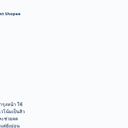
นลด Shopee
งหน้า ใช้
วโน้มเป็นสิว
ละช่วยลด
แต่ยังอ่อน