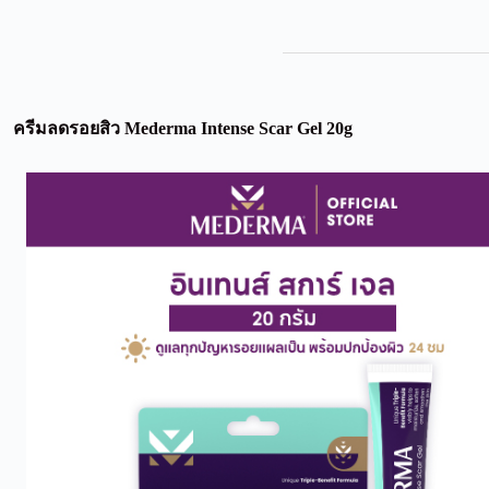
ครีมลดรอยสิว Mederma Intense Scar Gel 20g