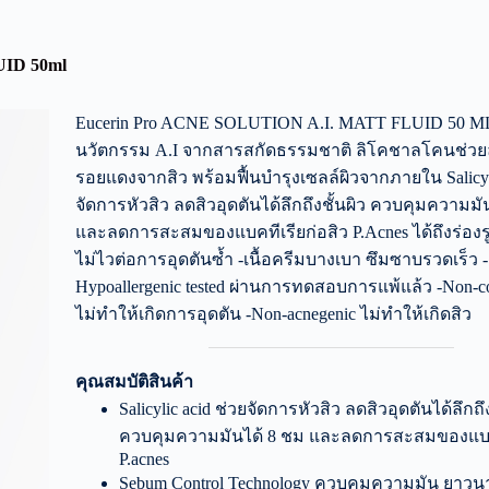
UID 50ml
Eucerin Pro ACNE SOLUTION A.I. MATT FLUID 50 ML
นวัตกรรม A.I จากสารสกัดธรรมชาติ ลิโคชาลโคนช่ว
รอยแดงจากสิว พร้อมฟื้นบำรุงเซลล์ผิวจากภายใน Salicyli
จัดการหัวสิว ลดสิวอุดตันได้ลึกถึงชั้นผิว ควบคุมความมั
และลดการสะสมของแบคทีเรียก่อสิว P.Acnes ได้ถึงร่องรู
ไม่ไวต่อการอุดตันซ้ำ -เนื้อครีมบางเบา ซึมซาบรวดเร็ว -
Hypoallergenic tested ผ่านการทดสอบการแพ้แล้ว -Non-c
ไม่ทำให้เกิดการอุดตัน -Non-acnegenic ไม่ทำให้เกิดสิว
คุณสมบัติสินค้า
Salicylic acid ช่วยจัดการหัวสิว ลดสิวอุดตันได้ลึกถึง
ควบคุมความมันได้ 8 ชม และลดการสะสมของแบคท
P.acnes
Sebum Control Technology ควบคุมความมัน ยาวน