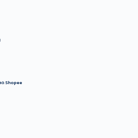
ย
นลด Shopee