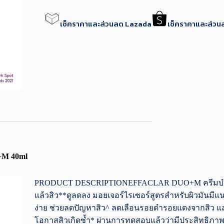
เช็คราคาและส่วนลด Lazada
เช็คราคาและส่ว
O+M 40ml
PRODUCT DESCRIPTIONEFFACLAR DUO+M ครีมบำรุ
แล้วสิว**ดูลดลง มอยเจอร์ไรเซอร์สูตรสำหรับผิวมันมีแน
ง่าย ช่วยลดปัญหาสิว^ ลดเลือนรอยดำรอยแดงจากสิว แ
โอกาสสิวเกิดซ้ำ* ผ่านการทดสอบแล้วว่ามีประสิทธิภาพ