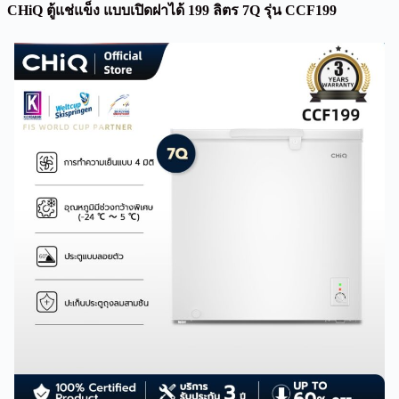
CHiQ ตู้แช่แข็ง แบบเปิดฝาได้ 199 ลิตร 7Q รุ่น CCF199