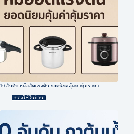
10 อันดับ หม้ออัดแรงดัน ยอดนิยมคุ้มค่าคุ้มราคา
ของใช้ในบ้าน