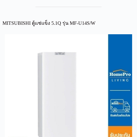
MITSUBISHI ตู้แช่แข็ง 5.1Q รุ่น MF-U14S/W