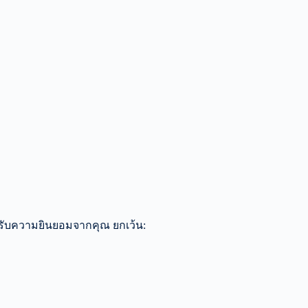
้รับความยินยอมจากคุณ ยกเว้น: