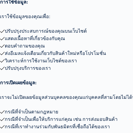
การใช้ข้อมูล:
เราใช้ข้อมูลของคุณเพื่อ:
ปรับปรุงประสบการณ์ของคุณบนเว็บไซต์
แสดงเนื้อหาที่เกี่ยวข้องกับคุณ
ตอบคำถามของคุณ
ส่งอีเมลแจ้งเตือนเกี่ยวกับสินค้าใหม่หรือโปรโมชั่น
วิเคราะห์การใช้งานเว็บไซต์ของเรา
ปรับปรุงบริการของเรา
การเปิดเผยข้อมูล:
เราจะไม่เปิดเผยข้อมูลส่วนบุคคลของคุณแก่บุคคลที่สามโดยไม่ได
กรณีที่จำเป็นตามกฎหมาย
กรณีที่จำเป็นเพื่อให้บริการแก่คุณ เช่น การส่งมอบสินค้า
กรณีที่เราทำงานร่วมกับพันธมิตรที่เชื่อถือได้ของเรา