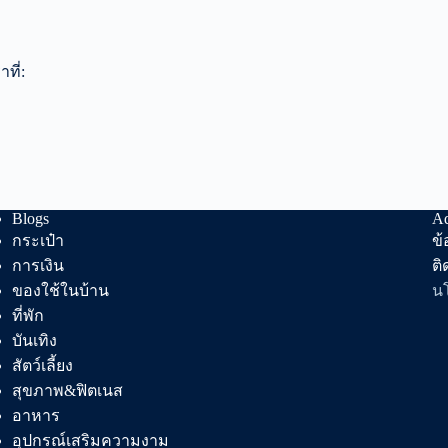
ที่:
Blogs
Ad
กระเป๋า
ข้
การเงิน
ติ
ของใช้ในบ้าน
น
ที่พัก
บันเทิง
สัตว์เลี้ยง
สุขภาพ&ฟิตเนส
อาหาร
อุปกรณ์เสริมความงาม