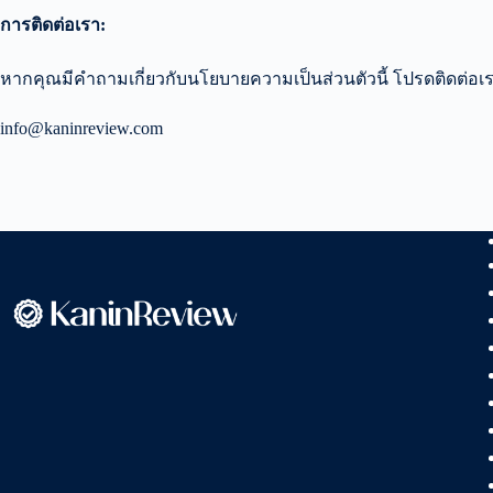
การติดต่อเรา:
หากคุณมีคำถามเกี่ยวกับนโยบายความเป็นส่วนตัวนี้ โปรดติดต่อเรา
info@kaninreview.com