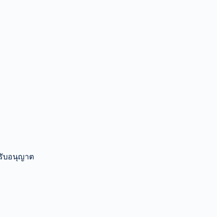
รับอนุญาต