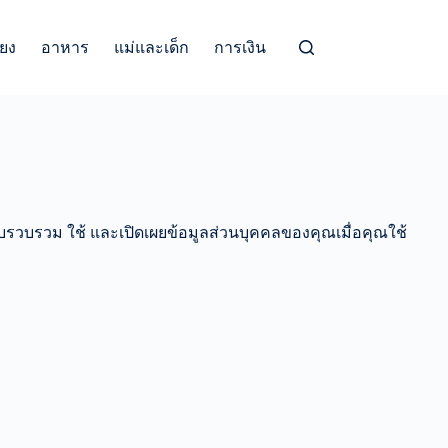
้ยง
อาหาร
แม่และเด็ก
การเงิน
ก็บรวบรวม ใช้ และเปิดเผยข้อมูลส่วนบุคคลของคุณเมื่อคุณใช้